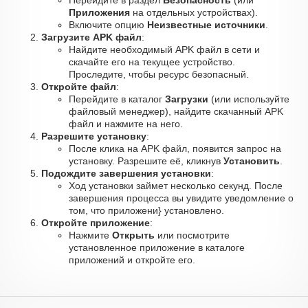
Перейдите в раздел
Безопасность
(или
Приложения
на отдельных устройствах).
Включите опцию
Неизвестные источники
.
Загрузите APK файл
:
Найдите необходимый APK файл в сети и
скачайте его на текущее устройство.
Проследите, чтобы ресурс безопасный.
Откройте файл
:
Перейдите в каталог
Загрузки
(или используйте
файловый менеджер), найдите скачанный APK
файл и нажмите на него.
Разрешите установку
:
После клика на APK файл, появится запрос на
установку. Разрешите её, кликнув
Установить
.
Подождите завершения установки
:
Ход установки займет несколько секунд. После
завершения процесса вы увидите уведомление о
том, что приложени} установлено.
Откройте приложение
:
Нажмите
Открыть
или посмотрите
установленное приложение в каталоге
приложений и откройте его.