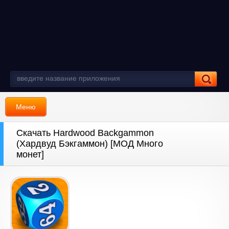
Меню
Скачать Hardwood Backgammon
(Хардвуд Бэкгаммон) [МОД Много
монет]