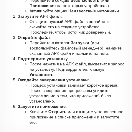
Перейдите в секцию
Безопасность
(или
Приложения
на некоторых устройствах).
Активируйте опцию
Неизвестные источники
.
Загрузите APK файл
:
Отыщите нужный APK файл в онлайне и
скачайте его на текущее устройство.
Проследите, чтобы источник доверенный.
Откройте файл
:
Перейдите в каталог
Загрузки
(или
воспользуйтесь файловый менеджер), найдите
скачанный APK файл и нажмите на него.
Подтвердите установку
:
После нажатия на APK файл, высветится запрос
на установку. Подтвердите её, кликнув
Установить
.
Ожидайте завершения установки
:
Процесс установки занимает короткое время.
После завершения процесса вы увидите
уведомление о том, что приложени} было
установлено.
Запустите приложение
:
Кликните
Открыть
или отыщите установленное
приложение в списке приложений и запустите
его.