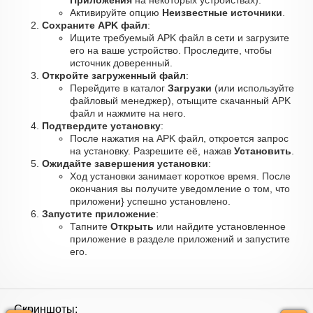
Приложения
на некоторых устройствах).
Активируйте опцию
Неизвестные источники
.
Сохраните APK файл
:
Ищите требуемый APK файл в сети и загрузите
его на ваше устройство. Проследите, чтобы
источник доверенный.
Откройте загруженный файл
:
Перейдите в каталог
Загрузки
(или используйте
файловый менеджер), отыщите скачанный APK
файл и нажмите на него.
Подтвердите установку
:
После нажатия на APK файл, откроется запрос
на установку. Разрешите её, нажав
Установить
.
Ожидайте завершения установки
:
Ход установки занимает короткое время. После
окончания вы получите уведомление о том, что
приложени} успешно установлено.
Запустите приложение
:
Тапните
Открыть
или найдите установленное
приложение в разделе приложений и запустите
его.
Скриншоты: