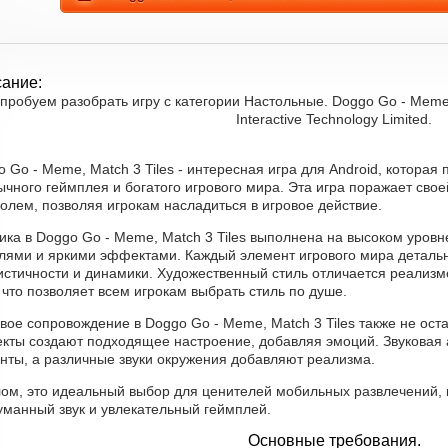
ание:
пробуем разобрать игру с категории Настольные. Doggo Go - Meme, 
Interactive Technology Limited.
 Go - Meme, Match 3 Tiles - интересная игра для Android, котора
чного геймплея и богатого игрового мира. Эта игра поражает сво
олем, позволяя игрокам насладиться в игровое действие.
ка в Doggo Go - Meme, Match 3 Tiles выполнена на высоком уровн
лями и яркими эффектами. Каждый элемент игрового мира деталь
истичности и динамики. Художественный стиль отличается реализм
 что позволяет всем игрокам выбрать стиль по душе.
вое сопровождение в Doggo Go - Meme, Match 3 Tiles также не ос
кты создают подходящее настроение, добавляя эмоций. Звуковая
нты, а различные звуки окружения добавляют реализма.
лом, это идеальный выбор для ценителей мобильных развлечений, 
уманный звук и увлекательный геймплей.
Основные требования.