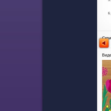
Скр
Виде