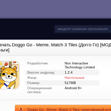
ачать Doggo Go - Meme, Match 3 Tiles (Догго Го) [М
ньги]
Разработчик:
Nox Interactive
Technology Limited
Версия андроид:
1.2.4
Жанр:
Настольные
Размер:
517MB
Операционная
Android 8+
система:
Doggo Go - Meme, Match 3 Tiles: качественный ист