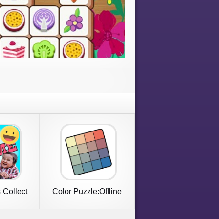
Collect
Color Puzzle:Offline
Game
Hue Games