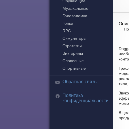
Обучающие
Музыкальные
Головоломки
Гонки
Опис
По
RPG
Симуляторы
Стратегии
Doggo
Викторины
необы
контр
Словесные
Спортивные
Графи
моде
реал
Обратная связь
типа,
Звуко
Политика
эффе
конфиденциальности
моме
В це
прод