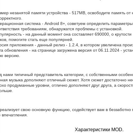
змер незанятой памяти устройства - 517MB, освободите память от
орректного.
ерационная система - Android 8+, советуем определить параметры 
ответствия требованиям, обнаружатся проблемы с установкой.
пулярность - на данный момент она составляет 690000, о крутости
ков, помогите стать еще популярней.
рсия приложения - данный релиз - 1.2.4, в котором увеличена прои
та обновления - на странице загружена версия от 06.11.2024 - уст
ую версию.
д нами типичный представитель категории, с собственными особен
рная музыка дополняют отличный сюжет. Хотя сюжет достаточно не
хо продуманные уровни, отлично дополняют друг друга, а скорост
больше.
реализует свою основную функцию, содействует вам в беззаботно 
е впечатления.
Характеристики MOD.