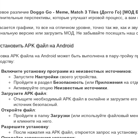
евое различие
Doggo Go - Meme, Match 3 Tiles (Догго Го) [МОД
нительные перспективы, которые улучшат игровой процесс, а вам 
асается графики, то все на отличном уровне, точно так же, как и зв
инальную версию или загрузить МОД. Не забывайте посещать наш с
установить APK файл на Android
овка APK файла на Android может быть выполнена в пару-тройку п
одству:
Включите установку программ из неизвестных источников
:
Запустите
Настройки
своего устройства.
Пройдите в раздел
Безопасность
(или
Приложения
на отд
Активируйте опцию
Неизвестные источники
.
Загрузите APK файл
:
Отыщите необходимый APK файл в онлайне и загрузите его н
источник безопасный.
Откройте файл
:
Пройдите в папку
Загрузки
(или используйте файловый мен
и кликните на него.
Разрешите установку
:
После нажатия на APK файл, откроется запрос на установку
Ожидайте завершения установки
: