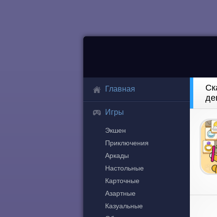
Ск
Главная
де
Игры
Экшен
Приключения
Аркады
Настольные
Карточные
Азартные
Казуальные