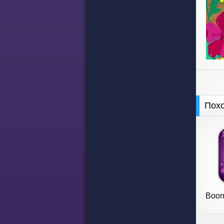
Пох
Boom