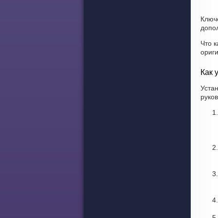
Ключ
допол
Что к
ориг
Как 
Устан
руков