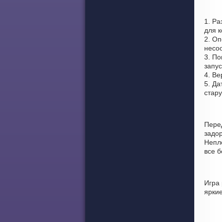
1. Ра
для к
2. Оп
несо
3. По
запус
4. Ве
5. Да
стар
Пере
задо
Непло
все 
Игра 
ярки