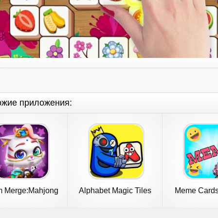
ожие приложения:
 Merge:Mahjong
Alphabet Magic Tiles
Meme Cards 
Match Tiles
Match 3D
Memes 