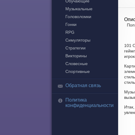
Обучающие
Музыкальные
Головоломки
Опис
Гонки
Поп
RPG
Симуляторы
101 O
Стратегии
геймп
Викторины
игрок
Словесные
Карт
Спортивные
элем
стиль
стиль
Обратная связь
Музык
вызы
Политика
конфиденциальности
Итак,
увле