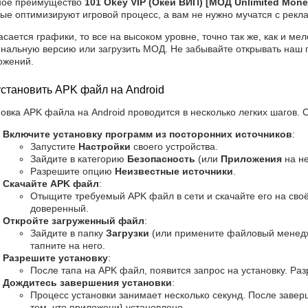
ное преимущество
101 Okey VIP (Окей ВИП) [МОД Unlimited Mone
ые оптимизируют игровой процесс, а вам не нужно мучатся с рекл
асается графики, то все на высоком уровне, точно так же, как и ме
инальную версию или загрузить МОД. Не забывайте открывать наш п
ожений.
установить APK файл на Android
овка APK файла на Android проводится в несколько легких шагов. 
Включите установку программ из посторонних источников
:
Запустите
Настройки
своего устройства.
Зайдите в категорию
Безопасность
(или
Приложения
на не
Разрешите опцию
Неизвестные источники
.
Скачайте APK файл
:
Отыщите требуемый APK файл в сети и скачайте его на своё
доверенный.
Откройте загруженный файл
:
Зайдите в папку
Загрузки
(или примените файловый менедж
тапните на него.
Разрешите установку
:
После тапа на APK файл, появится запрос на установку. Ра
Дождитесь завершения установки
:
Процесс установки занимает несколько секунд. После заве
том, что приложени} установлено.