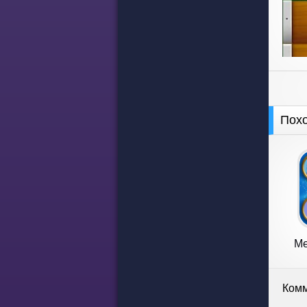
Пох
Me
Комм