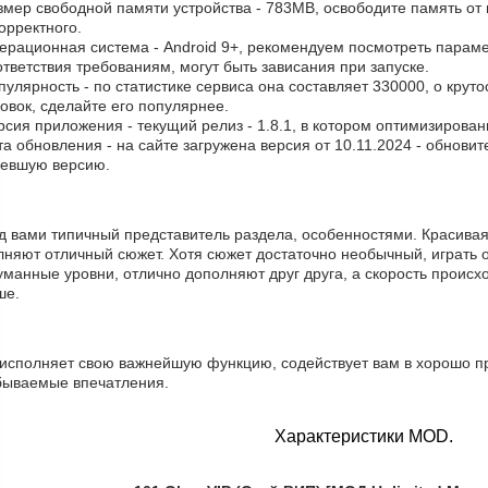
азмер свободной памяти устройства - 783MB, освободите память от
орректного.
ерационная система - Android 9+, рекомендуем посмотреть парамет
тветствия требованиям, могут быть зависания при запуске.
пулярность - по статистике сервиса она составляет 330000, о крут
овок, сделайте его популярнее.
рсия приложения - текущий релиз - 1.8.1, в котором оптимизирова
та обновления - на сайте загружена версия от 10.11.2024 - обнови
ревшую версию.
д вами типичный представитель раздела, особенностями. Красивая
лняют отличный сюжет. Хотя сюжет достаточно необычный, играть 
манные уровни, отлично дополняют друг друга, а скорость происхо
ше.
 исполняет свою важнейшую функцию, содействует вам в хорошо п
бываемые впечатления.
Характеристики MOD.