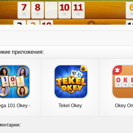
ожие приложения:
ga 101 Okey -
Tekel Okey
Okey On
Çevrimiçi
ентарии: