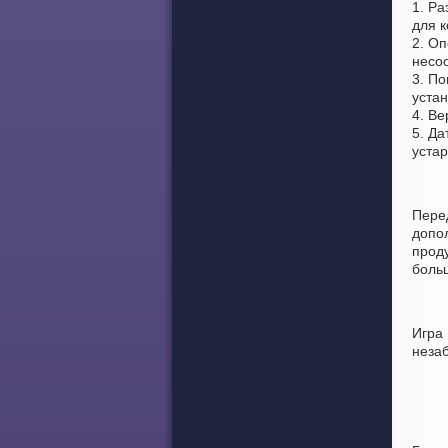
1. Р
для к
2. Оп
несоо
3. По
устан
4. Ве
5. Да
уста
Пере
допо
проду
боль
Игра
неза