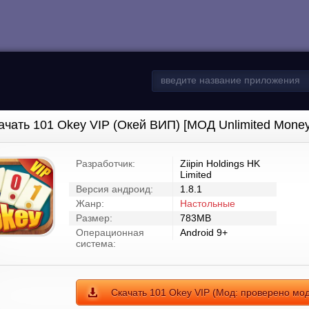
ачать 101 Okey VIP (Окей ВИП) [МОД Unlimited Money
Разработчик:
Ziipin Holdings HK
Limited
Версия андроид:
1.8.1
Жанр:
Настольные
Размер:
783MB
Операционная
Android 9+
система:
Скачать 101 Okey VIP (Мод: проверено мо