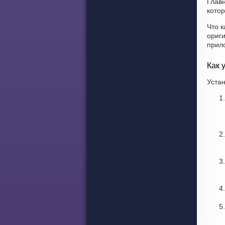
Глав
котор
Что к
ориг
прил
Как 
Устан