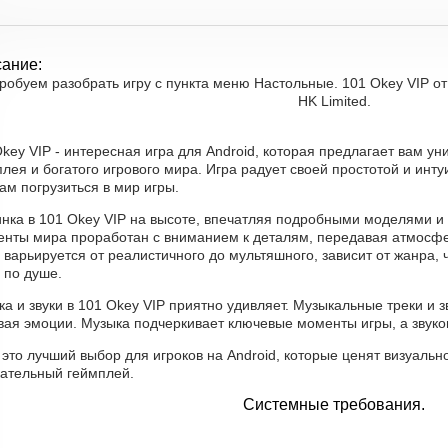
ание:
робуем разобрать игру с пункта меню Настольные. 101 Okey VIP от 
HK Limited.
key VIP - интересная игра для Android, которая предлагает вам у
лея и богатого игрового мира. Игра радует своей простотой и ин
ам погрузиться в мир игры.
инка в 101 Okey VIP на высоте, впечатляя подробными моделями
енты мира проработан с вниманием к деталям, передавая атмосф
 варьируется от реалистичного до мультяшного, зависит от жанра, 
 по душе.
а и звуки в 101 Okey VIP приятно удивляет. Музыкальные треки и з
вая эмоции. Музыка подчеркивает ключевые моменты игры, а звук
 это лучший выбор для игроков на Android, которые ценят визуальн
кательный геймплей.
Системные требования.