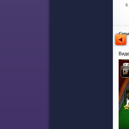
Скр
Виде