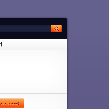
]
дераторами)