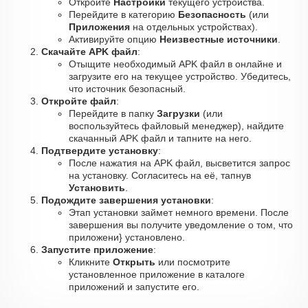
Откройте
Настройки
текущего устройства.
Перейдите в категорию
Безопасность
(или
Приложения
на отдельных устройствах).
Активируйте опцию
Неизвестные источники
.
Скачайте APK файл
:
Отыщите необходимый APK файл в онлайне и
загрузите его на текущее устройство. Убедитесь,
что источник безопасный.
Откройте файл
:
Перейдите в папку
Загрузки
(или
воспользуйтесь файловый менеджер), найдите
скачанный APK файл и тапните на него.
Подтвердите установку
:
После нажатия на APK файл, высветится запрос
на установку. Согласитесь на её, тапнув
Установить
.
Подождите завершения установки
:
Этап установки займет немного времени. После
завершения вы получите уведомление о том, что
приложени} установлено.
Запустите приложение
:
Кликните
Открыть
или посмотрите
установленное приложение в каталоге
приложений и запустите его.