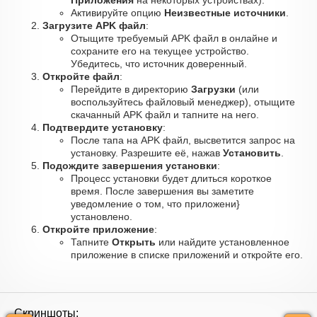
Приложения
на некоторых устройствах).
Активируйте опцию
Неизвестные источники
.
Загрузите APK файл
:
Отыщите требуемый APK файл в онлайне и
сохраните его на текущее устройство.
Убедитесь, что источник доверенный.
Откройте файл
:
Перейдите в директорию
Загрузки
(или
воспользуйтесь файловый менеджер), отыщите
скачанный APK файл и тапните на него.
Подтвердите установку
:
После тапа на APK файл, высветится запрос на
установку. Разрешите её, нажав
Установить
.
Подождите завершения установки
:
Процесс установки будет длиться короткое
время. После завершения вы заметите
уведомление о том, что приложени}
установлено.
Откройте приложение
:
Тапните
Открыть
или найдите установленное
приложение в списке приложений и откройте его.
Скриншоты: