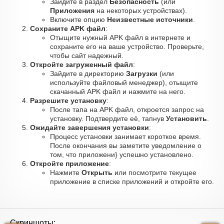
Зайдите в раздел
Безопасность
(или
Приложения
на некоторых устройствах).
Включите опцию
Неизвестные источники
.
Сохраните APK файл
:
Отыщите нужный APK файл в интернете и
сохраните его на ваше устройство. Проверьте,
чтобы сайт надежный.
Откройте загруженный файл
:
Зайдите в директорию
Загрузки
(или
используйте файловый менеджер), отыщите
скачанный APK файл и нажмите на него.
Разрешите установку
:
После тапа на APK файл, откроется запрос на
установку. Подтвердите её, тапнув
Установить
.
Ожидайте завершения установки
:
Процесс установки занимает короткое время.
После окончания вы заметите уведомление о
том, что приложени} успешно установлено.
Откройте приложение
:
Нажмите
Открыть
или посмотрите текущее
приложение в списке приложений и откройте его.
Скриншоты: