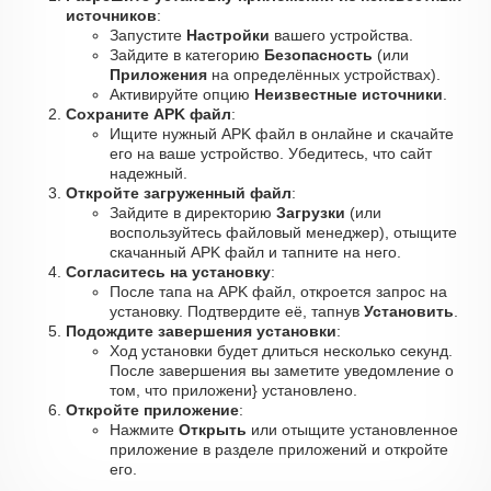
источников
:
Запустите
Настройки
вашего устройства.
Зайдите в категорию
Безопасность
(или
Приложения
на определённых устройствах).
Активируйте опцию
Неизвестные источники
.
Сохраните APK файл
:
Ищите нужный APK файл в онлайне и скачайте
его на ваше устройство. Убедитесь, что сайт
надежный.
Откройте загруженный файл
:
Зайдите в директорию
Загрузки
(или
воспользуйтесь файловый менеджер), отыщите
скачанный APK файл и тапните на него.
Согласитесь на установку
:
После тапа на APK файл, откроется запрос на
установку. Подтвердите её, тапнув
Установить
.
Подождите завершения установки
:
Ход установки будет длиться несколько секунд.
После завершения вы заметите уведомление о
том, что приложени} установлено.
Откройте приложение
:
Нажмите
Открыть
или отыщите установленное
приложение в разделе приложений и откройте
его.