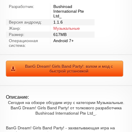
Разработчик:
Bushiroad
International Pte
Ltd_
Версия андроид:
1.1.6
Жанр:
Музыкальные
Размер:
617MB
Операционная
Android 7+
система:
BanG Dream! Girls Band Party!: взлом и мод с
быстрой установкой
Описание:
Сегодня на обзоре обсудим игру с категории Музыкальные.
BanG Dream! Girls Band Party! от толкового разработчика
Bushiroad International Pte Ltd_.
BanG Dream! Girls Band Party! - захватывающая игра на