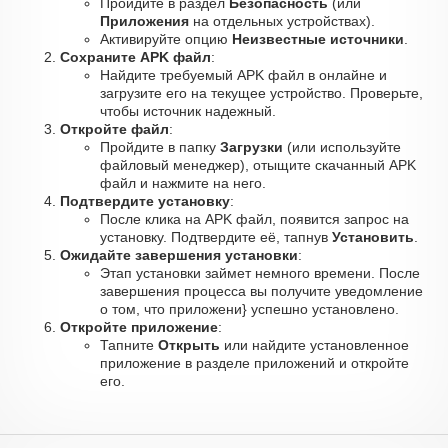
Пройдите в раздел
Безопасность
(или
Приложения
на отдельных устройствах).
Активируйте опцию
Неизвестные источники
.
Сохраните APK файл
:
Найдите требуемый APK файл в онлайне и
загрузите его на текущее устройство. Проверьте,
чтобы источник надежный.
Откройте файл
:
Пройдите в папку
Загрузки
(или используйте
файловый менеджер), отыщите скачанный APK
файл и нажмите на него.
Подтвердите установку
:
После клика на APK файл, появится запрос на
установку. Подтвердите её, тапнув
Установить
.
Ожидайте завершения установки
:
Этап установки займет немного времени. После
завершения процесса вы получите уведомление
о том, что приложени} успешно установлено.
Откройте приложение
:
Тапните
Открыть
или найдите установленное
приложение в разделе приложений и откройте
его.