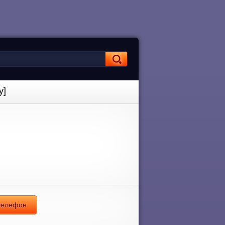
y]
 телефон