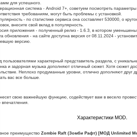
рамм для успешного.
ерационная система - Android 7+, советуем посмотреть параметры 
тветствия требованиям, могут быть проблемы с установкой.
пулярность - по статистике сервиса она составляет 530000, о крут
овок, внесите свой вклад в популярность.
рсия приложения - полученный релиз - 1.6.3, в котором уменьшены
та обновления - на сайте доступна версия от 08.11.2024 - установ
ревшую версию.
д пользователями характерный представитель раздела, с уникаль
инка и задорная музыка дополняют отличный сюжет. Хотя сюжет до
льствие. Неплохо продуманные уровни, отлично дополняют друг др
ать вас все больше.
 несет свою важнейшую функцию, содействует вам в весело провес
е впечатления.
Характеристики MOD.
вное преимущество
Zombie Raft (Зомби Рафт) [МОД Unlimited M