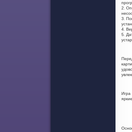
прог
2. Оп
несоо
3. По
устан
4. Ве
5. Да
уста
Пере
карт
удово
увлек
Игра
ярки
Осно