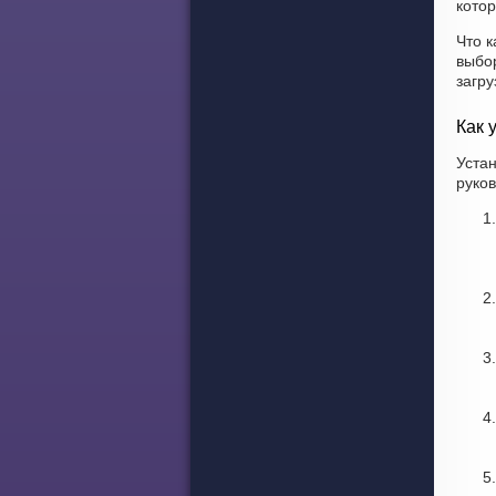
котор
Что к
выбо
загру
Как 
Устан
руков