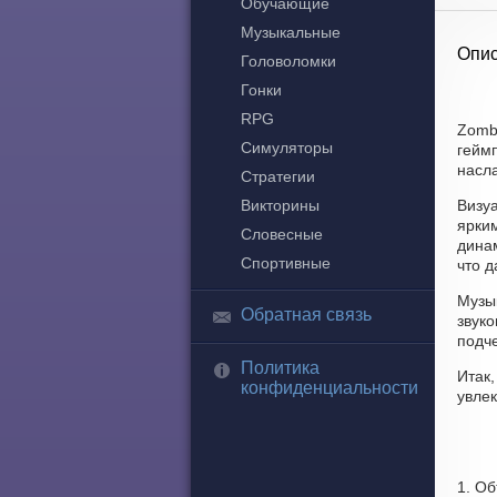
Обучающие
Музыкальные
Опис
Головоломки
Гонки
RPG
Zombi
Симуляторы
геймп
насла
Стратегии
Викторины
Визу
ярки
Словесные
дина
Спортивные
что 
Музык
Обратная связь
звук
подч
Политика
Итак,
конфиденциальности
увле
1. О