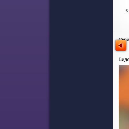
Скр
Виде