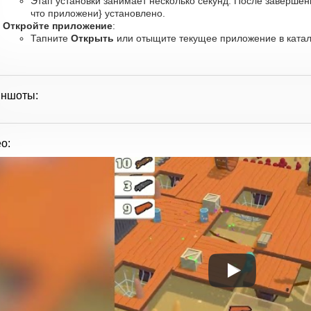
Этап установки занимает несколько секунд. После завершен
что приложени} установлено.
Откройте приложение
:
Тапните
Открыть
или отыщите текущее приложение в катало
иншоты:
о: