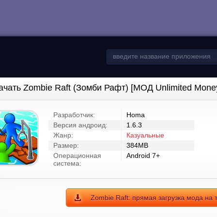
ачать Zombie Raft (Зомби Рафт) [МОД Unlimited Mone
Разработчик:
Homa
Версия андроид:
1.6.3
Жанр:
Казуальные
Размер:
384MB
Операционная
Android 7+
система:
Zombie Raft: прямая загрузка мода на