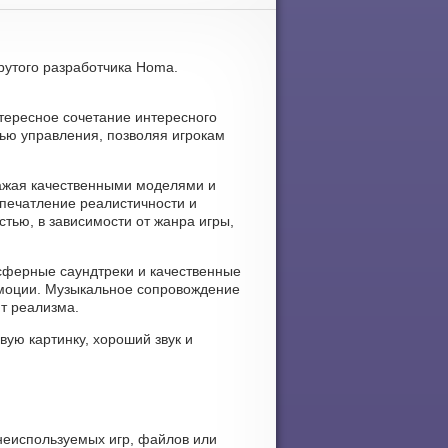
крутого разработчика Homa.
нтересное сочетание интересного
тью управления, позволяя игрокам
ражая качественными моделями и
печатление реалистичности и
тью, в зависимости от жанра игры,
осферные саундтреки и качественные
эмоции. Музыкальное сопровождение
т реализма.
вую картинку, хороший звук и
 неиспользуемых игр, файлов или