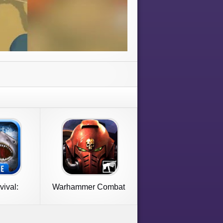
vival:
Warhammer Combat
ayer
Cards - 40K