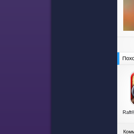
Пох
Raft®
Комм