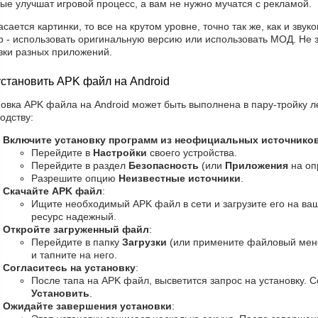
ые улучшат игровой процесс, а вам не нужно мучатся с рекламой.
асается картинки, то все на крутом уровне, точно так же, как и зв
р - использовать оригинальную версию или использовать МОД. Не 
зки разных приложений.
установить APK файл на Android
овка APK файла на Android может быть выполнена в пару-тройку л
одству:
Включите установку программ из неофициальных источнико
Перейдите в
Настройки
своего устройства.
Перейдите в раздел
Безопасность
(или
Приложения
на оп
Разрешите опцию
Неизвестные источники
.
Скачайте APK файл
:
Ищите необходимый APK файл в сети и загрузите его на ваш
ресурс надежный.
Откройте загруженный файл
:
Перейдите в папку
Загрузки
(или примените файловый мен
и тапните на него.
Согласитесь на установку
:
После тапа на APK файл, высветится запрос на установку. С
Установить
.
Ожидайте завершения установки
: