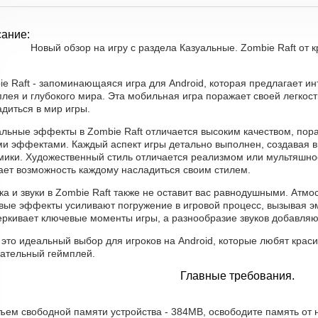
ание:
Новый обзор на игру с раздела Казуальные. Zombie Raft от 
e Raft - запоминающаяся игра для Android, которая предлагает и
лея и глубокого мира. Эта мобильная игра поражает своей легкос
диться в мир игры.
альные эффекты в Zombie Raft отличается высоким качеством, по
ми эффектами. Каждый аспект игры детально выполнен, создавая в
мики. Художественный стиль отличается реализмом или мультяшнос
дает возможность каждому насладиться своим стилем.
а и звуки в Zombie Raft также не оставит вас равнодушными. Атм
овые эффекты усиливают погружение в игровой процесс, вызывая 
еркивает ключевые моменты игры, а разнообразие звуков добавляю
 это идеальный выбор для игроков на Android, которые любят краси
кательный геймплей.
Главные требования.
бъем свободной памяти устройства - 384MB, освободите память от