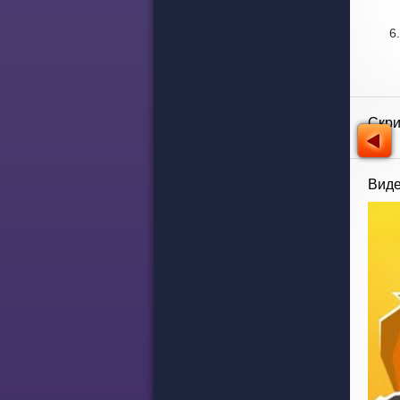
Скр
Виде