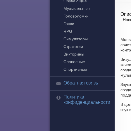
Обучающие
Музыкальные
Опис
Головоломки
Новы
Гонки
RPG
Симуляторы
Mons
соче
Стратегии
контр
Викторины
Визу
Словесные
каче
Спортивные
созд
мульт
Обратная связь
Звуко
созд
подд
Политика
конфиденциальности
В це
звук 