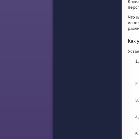
Ключ
персп
Что к
испо
разл
Как 
Устан