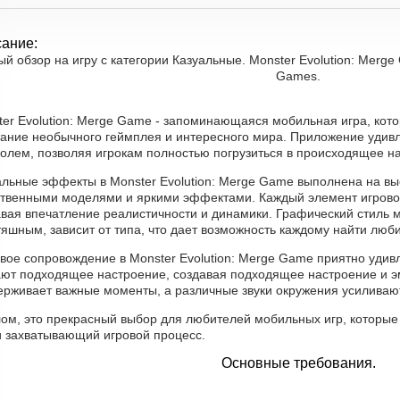
ание:
й обзор на игру с категории Казуальные. Monster Evolution: Merg
Games.
ter Evolution: Merge Game - запоминающаяся мобильная игра, кот
тание необычного геймплея и интересного мира. Приложение удивл
олем, позволяя игрокам полностью погрузиться в происходящее на
альные эффекты в Monster Evolution: Merge Game выполнена на вы
ственными моделями и яркими эффектами. Каждый элемент игрово
авая впечатление реалистичности и динамики. Графический стиль 
яшным, зависит от типа, что дает возможность каждому найти люб
вое сопровождение в Monster Evolution: Merge Game приятно удив
ают подходящее настроение, создавая подходящее настроение и 
ерживает важные моменты, а различные звуки окружения усиливаю
лом, это прекрасный выбор для любителей мобильных игр, которые
и захватывающий игровой процесс.
Основные требования.