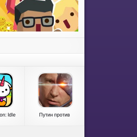
on: Idle
Путин против
Game
Инопланетян