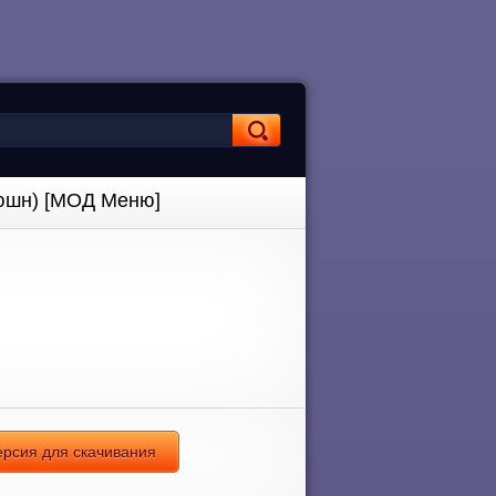
люшн) [МОД Меню]
ерсия для скачивания