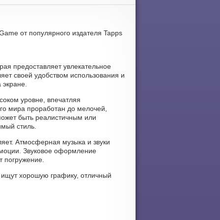
e Game от популярного издателя Tapps
орая предоставляет увлекательное
яет своей удобством использования и
 экране.
соком уровне, впечатляя
го мира проработан до мелочей,
может быть реалистичным или
имый стиль.
ляет. Атмосферная музыка и звуки
эмоции. Звуковое оформление
т погружение.
 ищут хорошую графику, отличный