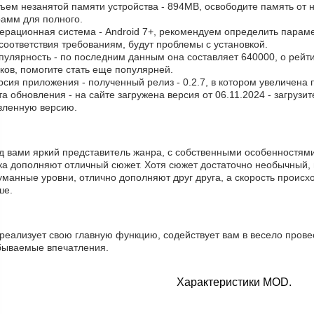
бъем незанятой памяти устройства - 894MB, освободите память от 
рамм для полного.
перационная система - Android 7+, рекомендуем определить параме
соответствия требованиям, будут проблемы с установкой.
пулярность - по последним данным она составляет 640000, о рейт
ков, помогите стать еще популярней.
рсия приложения - полученный релиз - 0.2.7, в котором увеличена 
та обновления - на сайте загружена версия от 06.11.2024 - загрузи
вленную версию.
д вами яркий представитель жанра, с собственными особенностями
ка дополняют отличный сюжет. Хотя сюжет достаточно необычный, 
манные уровни, отлично дополняют друг друга, а скорость происхо
ше.
реализует свою главную функцию, содействует вам в весело прове
бываемые впечатления.
Характеристики MOD.