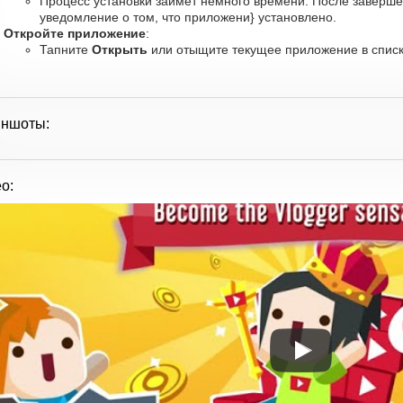
Процесс установки займет немного времени. После заверше
уведомление о том, что приложени} установлено.
Откройте приложение
:
Тапните
Открыть
или отыщите текущее приложение в списк
иншоты:
о: