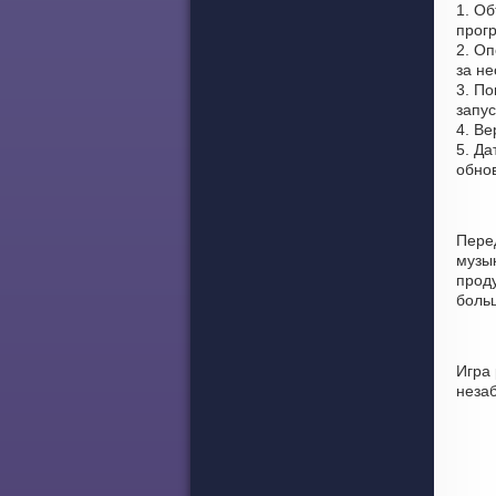
1. О
прог
2. О
за не
3. По
запус
4. Ве
5. Да
обно
Пере
музы
проду
боль
Игра 
неза