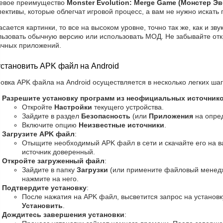
евое преимущество
Monster Evolution: Merge Game (Монстер 
ективы, которые облегчат игровой процесс, а вам не нужно искать
асается картинки, то все на высоком уровне, точно так же, как и з
льзовать обычную версию или использовать МОД. Не забывайте отк
ичных приложений.
установить APK файл на Android
овка APK файла на Android осуществляется в несколько легких шаг
Разрешите установку программ из неофициальных источник
Откройте
Настройки
текущего устройства.
Зайдите в раздел
Безопасность
(или
Приложения
на опред
Включите опцию
Неизвестные источники
.
Загрузите APK файл
:
Отыщите необходимый APK файл в сети и скачайте его на в
источник доверенный.
Откройте загруженный файл
:
Зайдите в папку
Загрузки
(или примените файловый менедж
нажмите на него.
Подтвердите установку
:
После нажатия на APK файл, высветится запрос на установку
Установить
.
Дождитесь завершения установки
: