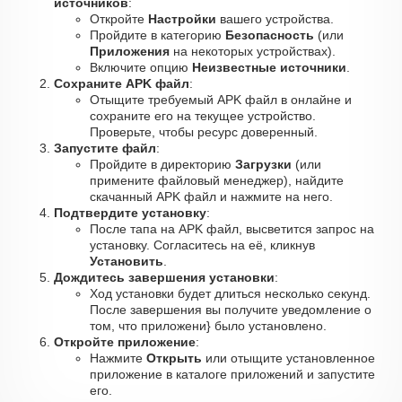
источников
:
Откройте
Настройки
вашего устройства.
Пройдите в категорию
Безопасность
(или
Приложения
на некоторых устройствах).
Включите опцию
Неизвестные источники
.
Сохраните APK файл
:
Отыщите требуемый APK файл в онлайне и
сохраните его на текущее устройство.
Проверьте, чтобы ресурс доверенный.
Запустите файл
:
Пройдите в директорию
Загрузки
(или
примените файловый менеджер), найдите
скачанный APK файл и нажмите на него.
Подтвердите установку
:
После тапа на APK файл, высветится запрос на
установку. Согласитесь на её, кликнув
Установить
.
Дождитесь завершения установки
:
Ход установки будет длиться несколько секунд.
После завершения вы получите уведомление о
том, что приложени} было установлено.
Откройте приложение
:
Нажмите
Открыть
или отыщите установленное
приложение в каталоге приложений и запустите
его.