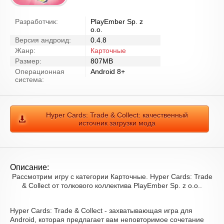
Разработчик:
PlayEmber Sp. z
o.o.
Версия андроид:
0.4.8
Жанр:
Карточные
Размер:
807MB
Операционная
Android 8+
система:
Hyper Cards: Trade & Collect: качественный
источник загрузки мода
Описание:
Рассмотрим игру с категории Карточные. Hyper Cards: Trade
& Collect от толкового коллектива PlayEmber Sp. z o.o..
Hyper Cards: Trade & Collect - захватывающая игра для
Android, которая предлагает вам неповторимое сочетание