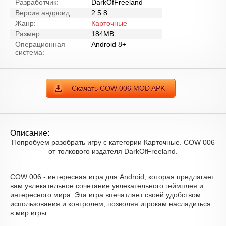
Разработчик:
DarkOfFreeland
Версия андроид:
2.5.8
Жанр:
Карточные
Размер:
184MB
Операционная
Android 8+
система:
Скачать COW 006 MOD APK
Описание:
Попробуем разобрать игру с категории Карточные. COW 006
от толкового издателя DarkOfFreeland.
COW 006 - интересная игра для Android, которая предлагает
вам увлекательное сочетание увлекательного геймплея и
интересного мира. Эта игра впечатляет своей удобством
использования и контролем, позволяя игрокам насладиться
в мир игры.