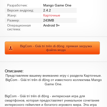
Разработчик:
Mango Game One
Версия андроид:
2.4.2
Жанр:
Карточные
Размер:
243MB
Операционная
Android 9+
система:
BigCom - Giải trí trên di động: прямая загрузка
файла мода
Описание:
Представляем вашему вниманию игру с раздела Карточные.
BigCom - Giải trí trên di động от известного коллектива Mango
Game One.
BigCom - Giải trí trên di động - интересная игра для
смартфонов, которая предоставляет уникальное сочетание
интересного геймплея и богатого игрового мира. Эта игра