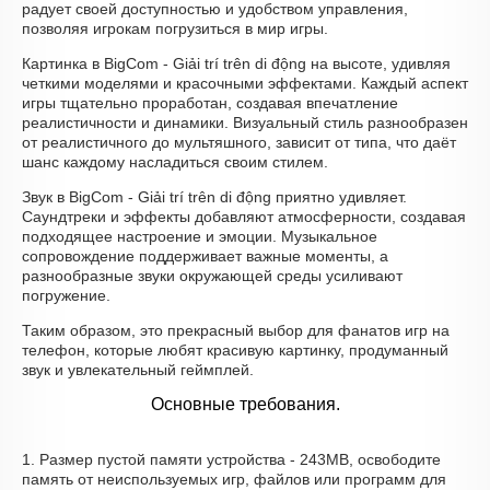
радует своей доступностью и удобством управления,
позволяя игрокам погрузиться в мир игры.
Картинка в BigCom - Giải trí trên di động на высоте, удивляя
четкими моделями и красочными эффектами. Каждый аспект
игры тщательно проработан, создавая впечатление
реалистичности и динамики. Визуальный стиль разнообразен
от реалистичного до мультяшного, зависит от типа, что даёт
шанс каждому насладиться своим стилем.
Звук в BigCom - Giải trí trên di động приятно удивляет.
Саундтреки и эффекты добавляют атмосферности, создавая
подходящее настроение и эмоции. Музыкальное
сопровождение поддерживает важные моменты, а
разнообразные звуки окружающей среды усиливают
погружение.
Таким образом, это прекрасный выбор для фанатов игр на
телефон, которые любят красивую картинку, продуманный
звук и увлекательный геймплей.
Основные требования.
1. Размер пустой памяти устройства - 243MB, освободите
память от неиспользуемых игр, файлов или программ для