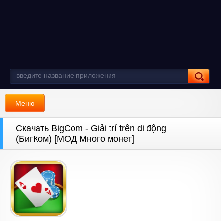
Меню
Скачать BigCom - Giải trí trên di động
(БигКом) [МОД Много монет]