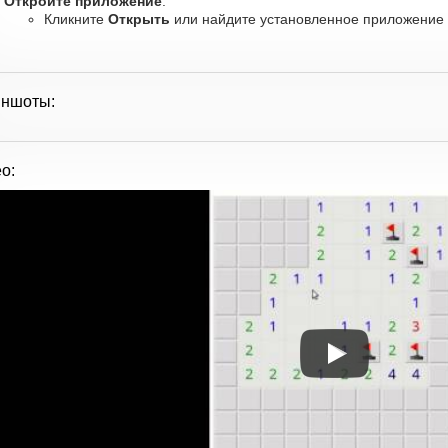
Откройте приложение
:
Кликните
Открыть
или найдите установленное приложение в
иншоты:
о: