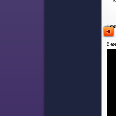
Скр
Виде