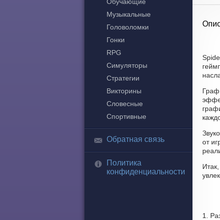
Обучающие
Музыкальные
Опис
Головоломки
Гонки
RPG
Spide
Симуляторы
геймп
насла
Стратегии
Викторины
Графи
эффе
Словесные
графи
Спортивные
кажд
Звуко
Обратная связь
от и
реал
Политика
Итак,
конфиденциальности
увле
1. Ра