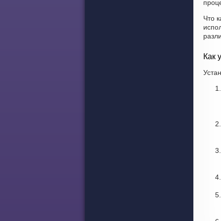
проце
Что к
испо
разл
Как 
Устан