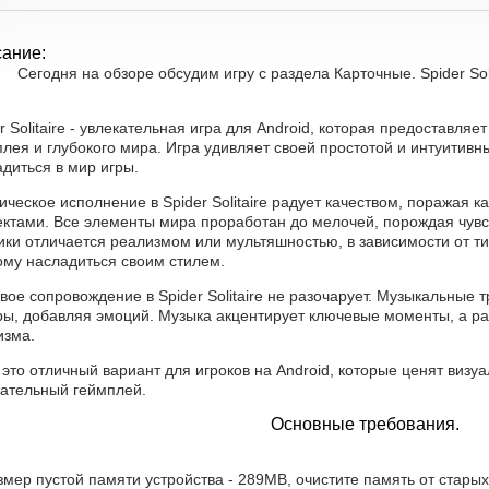
ание:
Сегодня на обзоре обсудим игру с раздела Карточные. Spider Soli
r Solitaire - увлекательная игра для Android, которая предоставля
лея и глубокого мира. Игра удивляет своей простотой и интуитив
диться в мир игры.
ческое исполнение в Spider Solitaire радует качеством, поражая
ктами. Все элементы мира проработан до мелочей, порождая чувс
ки отличается реализмом или мультяшностью, в зависимости от ти
ому насладиться своим стилем.
вое сопровождение в Spider Solitaire не разочарует. Музыкальные 
гры, добавляя эмоций. Музыка акцентирует ключевые моменты, а р
изма.
 это отличный вариант для игроков на Android, которые ценят визу
кательный геймплей.
Основные требования.
змер пустой памяти устройства - 289MB, очистите память от стары