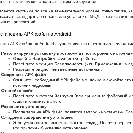
сс, а вам не нужно открывать закрытые функции.
асается картинки, то все на замечательном уровне, точно так же, к
льзовать стандартную версию или установить МОД. Не забывайте п
ичных приложений.
установить APK файл на Android
овка APK файла на Android осуществляется в несколько несложных
Разблокируйте установку программ из посторонних источни
Откройте
Настройки
текущего устройства.
Перейдите в секцию
Безопасность
(или
Приложения
на от
Разрешите опцию
Неизвестные источники
.
Сохраните APK файл
:
Отыщите необходимый APK файл в онлайне и скачайте его н
источник надежный.
Откройте файл
:
Перейдите в каталог
Загрузки
(или примените файловый ме
файл и кликните на него.
Разрешите установку
:
После тапа на APK файл, появится запрос на установку. Сог
Ожидайте завершения установки
:
Этап установки занимает несколько секунд. После завершен
что приложени} успешно установлено.