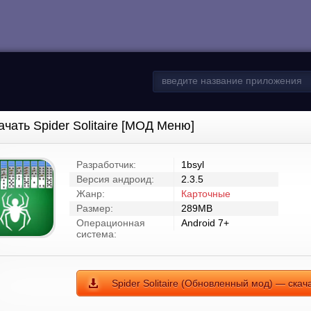
ачать Spider Solitaire [МОД Меню]
Разработчик:
1bsyl
Версия андроид:
2.3.5
Жанр:
Карточные
Размер:
289MB
Операционная
Android 7+
система:
Spider Solitaire (Обновленный мод) — скача