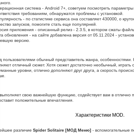
шного.
ерационная система - Android 7+, советуем посмотреть параметры 
ответствия требованиям, обнаружатся проблемы с установкой.
пулярность - по статистике сервиса она составляет 430000, о крут
ество запусков, помогите стать еще популярней.
рсия приложения - описанный релиз - 2.3.5, в котором сжаты файл
та обновления - на сайте добавлена версия от 05.11.2024 - устано
ревшую версию.
д пользователями обычный представитель жанра, особенностями. 
лняют отличный сюжет. Хотя сюжет достаточно необычный, играть 
манные уровни, отлично дополняют друг друга, а скорость происхо
ше.
 выполняет свою важнейшую функцию, содействует вам в отлично 
оставит положительные впечатления.
Характеристики MOD.
ейшее различие
Spider Solitaire [МОД Меню]
- вспомогательные п