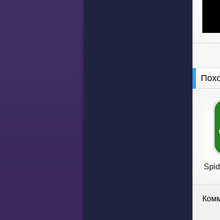
Пох
Spid
Комм