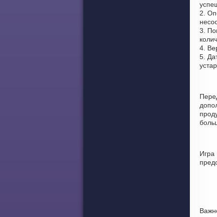
успе
2. Оп
несо
3. По
колич
4. Ве
5. Да
уста
Пере
допо
проду
боль
Игра
пред
Важн