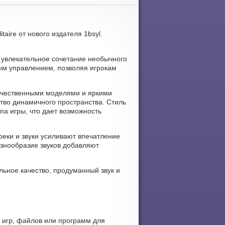
taire от нового издателя 1bsyl.
ет увлекательное сочетание необычного
ным управлением, позволяя игрокам
 качественными моделями и яркими
тво динамичного пространства. Стиль
па игры, что дает возможность
треки и звуки усиливают впечатление
азнообразие звуков добавляют
альное качество, продуманный звук и
х игр, файлов или программ для