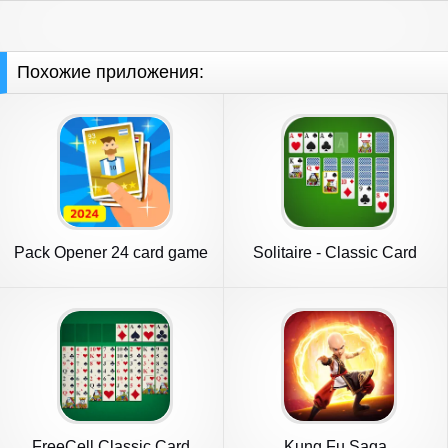
Похожие приложения:
Pack Opener 24 card game
Solitaire - Classic Card
TCG
Games
FreeCell Classic Card
Kung Fu Saga