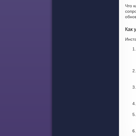
Что к
сопр
обно
Как 
Инста