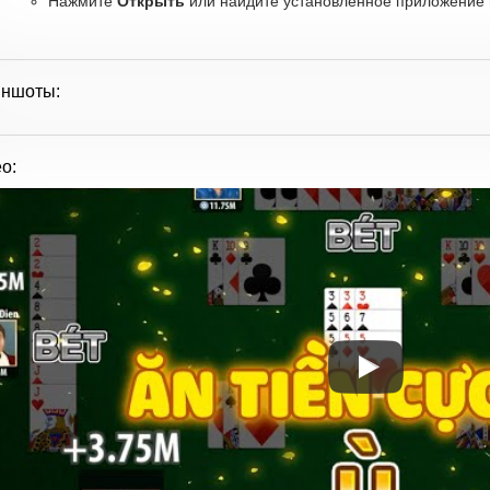
Нажмите
Открыть
или найдите установленное приложение в
иншоты:
о: