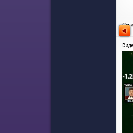
Скр
Виде