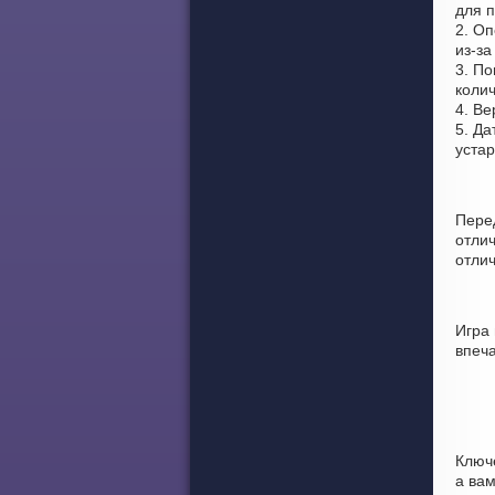
для п
2. Оп
из-за
3. По
колич
4. Ве
5. Да
уста
Пере
отли
отлич
Игра
впеч
Ключ
а вам