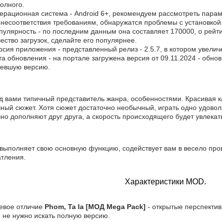
олного.
ерационная система - Android 6+, рекомендуем рассмотреть парам
 несоответствия требованиям, обнаружатся проблемы с установкой
пулярность - по последним данным она составляет 170000, о рейт
ество загрузок, сделайте его популярнее.
рсия приложения - представленный релиз - 2.5.7, в котором увели
та обновления - на портале загружена версия от 09.11.2024 - обно
ревшую версию.
д вами типичный представитель жанра, особенностями. Красивая к
чный сюжет. Хотя сюжет достаточно необычный, играть одно удово
но дополняют друг друга, а скорость происходящего будет увлекат
 выполняет свою основную функцию, содействует вам в весело пров
атления.
Характеристики MOD.
евое отличие
Phom, Ta la [МОД Mega Pack]
- открытые перспектив
 не нужно искать полную версию.