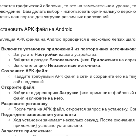
асается графической оболочки, то все на замечательном уровне, точ
овождение. Вам делать выбор - использовать оригинальную версию
влять наш портал для загрузки различных приложений.
установить APK файл на Android
лляция APK файла на Android проводится в несколько легких шагов
Включите установку приложений из посторонних источников
:
Запустите
Настройки
вашего устройства.
Зайдите в раздел
Безопасность
(или
Приложения
на опред
Включите опцию
Неизвестные источники
.
Сохраните APK файл
:
Найдите требуемый APK файл в сети и сохраните его на тек
сайт надежный.
Откройте файл
:
Зайдите в директорию
Загрузки
(или примените файловый 
файл и кликните на него.
Разрешите установку
:
После тапа на APK файл, откроется запрос на установку. Со
Подождите завершения установки
:
Ход установки занимает несколько секунд. После окончания
приложени} успешно установлено.
Запустите приложение
: