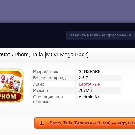
ачать Phom, Ta la [МОД Mega Pack]
Разработчик:
SENSPARK
Версия андроид:
2.5.7
Жанр:
Карточные
Размер:
267MB
Операционная
Android 6+
система:
Phom, Ta la (Взломанный мод) — загрузит