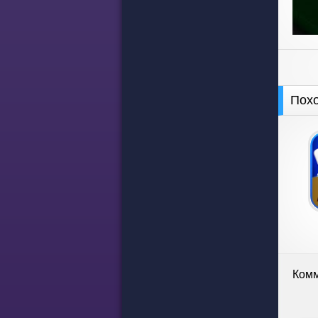
Пох
Комм