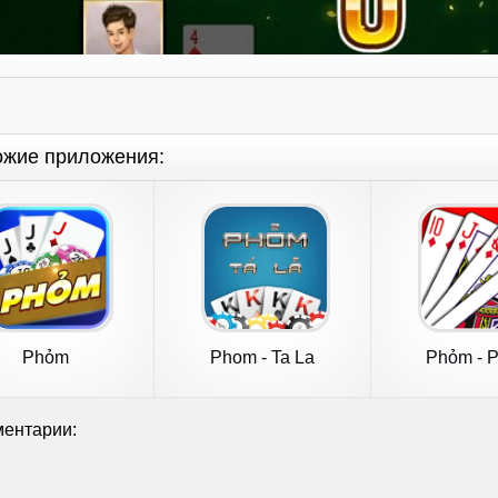
ожие приложения:
Phỏm
Phom - Ta La
Phỏm - 
ентарии: