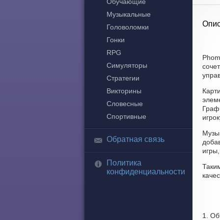
Обучающие
Музыкальные
Опис
Головоломки
Гонки
RPG
Phom,
Симуляторы
сочет
управ
Стратегии
Викторины
Карт
элем
Словесные
Графи
Спортивные
игро
Музык
Обратная связь
доба
игры
Политика
Таки
конфиденциальности
качес
1. О