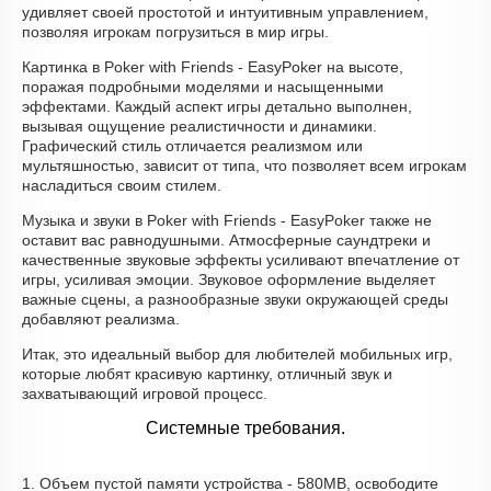
удивляет своей простотой и интуитивным управлением,
позволяя игрокам погрузиться в мир игры.
Картинка в Poker with Friends - EasyPoker на высоте,
поражая подробными моделями и насыщенными
эффектами. Каждый аспект игры детально выполнен,
вызывая ощущение реалистичности и динамики.
Графический стиль отличается реализмом или
мультяшностью, зависит от типа, что позволяет всем игрокам
насладиться своим стилем.
Музыка и звуки в Poker with Friends - EasyPoker также не
оставит вас равнодушными. Атмосферные саундтреки и
качественные звуковые эффекты усиливают впечатление от
игры, усиливая эмоции. Звуковое оформление выделяет
важные сцены, а разнообразные звуки окружающей среды
добавляют реализма.
Итак, это идеальный выбор для любителей мобильных игр,
которые любят красивую картинку, отличный звук и
захватывающий игровой процесс.
Системные требования.
1. Объем пустой памяти устройства - 580MB, освободите