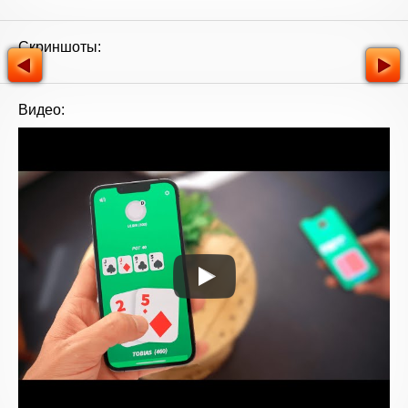
Скриншоты:
Видео: