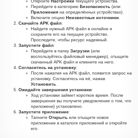
Откройте
Настройки
текущего устройства.
Перейдите в категорию
Безопасность
(или
Приложения
на определённых устройствах).
Включите опцию
Неизвестные источники
.
Скачайте APK файл
:
Найдите нужный APK файл в онлайне и
сохраните его на текущее устройство.
Проследите, чтобы ресурс надежный.
Запустите файл
:
Перейдите в папку
Загрузки
(или
воспользуйтесь файловый менеджер), отыщите
скачанный APK файл и кликните на него.
Согласитесь на установку
:
После нажатия на APK файл, появится запрос на
установку. Согласитесь на её, нажав
Установить
.
Ожидайте завершения установки
:
Ход установки займет короткое время. После
завершения вы получите уведомление о том, что
приложени} установлено.
Запустите приложение
:
Тапните
Открыть
или отыщите новое
приложение в каталоге приложений и откройте
его.