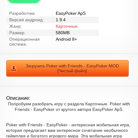
Разработчик:
EasyPoker ApS
Версия андроид:
1.9.4
Жанр:
Карточные
Размер:
580MB
Операционная
Android 8+
система:
Загрузить Poker with Friends - EasyPoker MOD
[Чистый файл]
Описание:
Попробуем разобрать игру с раздела Карточные. Poker with
Friends - EasyPoker от крутого автора EasyPoker ApS.
Poker with Friends - EasyPoker - интересная мобильная игра,
которая предлагает вам интересное сочетание необычного
геймплея и богатого игрового мира. Эта мобильная игра