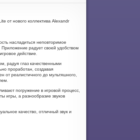
ite от нового коллектива Alexandr
жность насладиться неповторимое
. Приложение радует своей удобством
игровое действие.
ом, радуя глаз качественными
но проработан, создавая
ен от реалистичного до мультяшного,
лем.
иливают погружение в игровой процесс,
ы игры, а разнообразие звуков
зуальное качество, отличный звук и