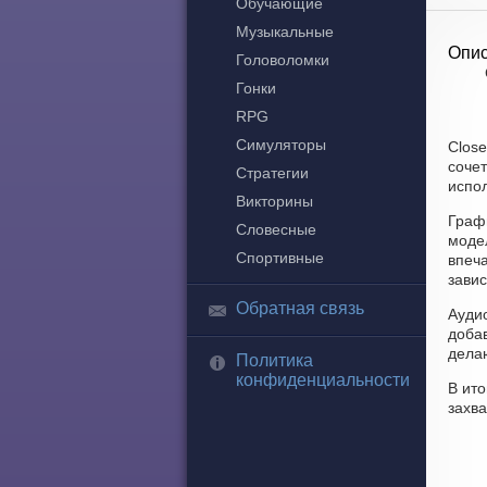
Обучающие
Музыкальные
Опис
Головоломки
Гонки
RPG
Симуляторы
Close
соче
Стратегии
испол
Викторины
Графи
Словесные
моде
Спортивные
впеч
завис
Обратная связь
Аудио
доба
делаю
Политика
конфиденциальности
В ито
захв