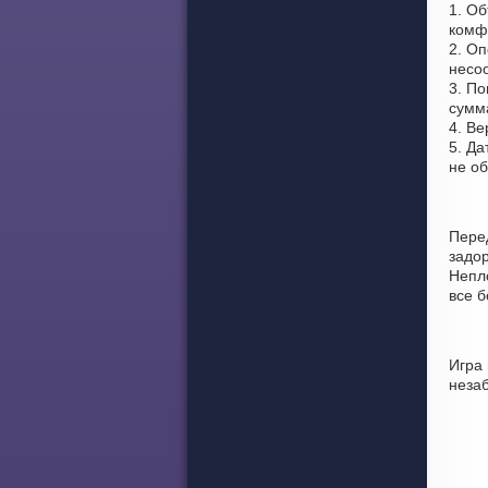
1. О
комф
2. Оп
несоо
3. По
сумма
4. Ве
5. Да
не о
Пере
задо
Непло
все 
Игра
неза