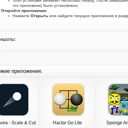
Этап установки занимает несколько секунд. После завершен
что приложени} было установлено.
Откройте приложение
:
Нажмите
Открыть
или найдите текущее приложение в разде
иншоты:
ожие приложения:
Area - Scale & Cut
Hactar Go Lite
Sponge Ar
Neighbor 