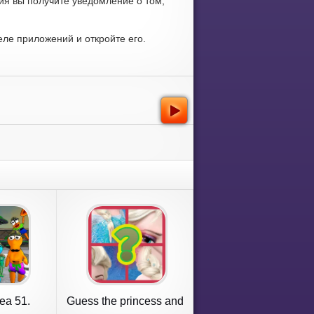
ия вы получите уведомление о том,
ле приложений и откройте его.
ea 51.
Guess the princess and
Alien
prince