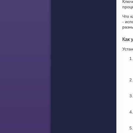
Ключ
проце
Что к
- ис
разн
Как 
Устан