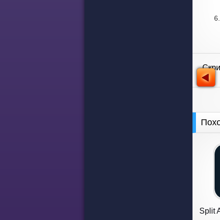
Скр
Пох
Split 