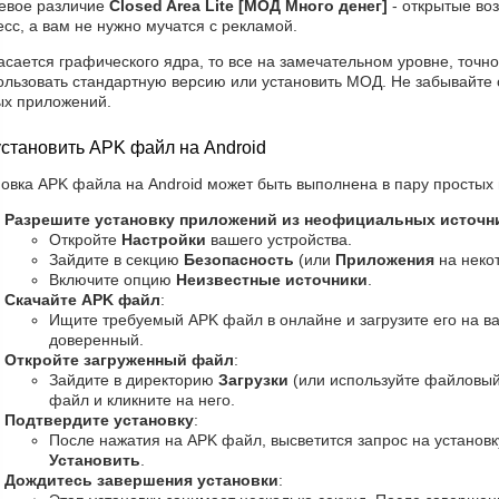
евое различие
Closed Area Lite [МОД Много денег]
- открытые во
сс, а вам не нужно мучатся с рекламой.
асается графического ядра, то все на замечательном уровне, точно
пользовать стандартную версию или установить МОД. Не забывайте
ых приложений.
установить APK файл на Android
овка APK файла на Android может быть выполнена в пару простых 
Разрешите установку приложений из неофициальных источн
Откройте
Настройки
вашего устройства.
Зайдите в секцию
Безопасность
(или
Приложения
на некот
Включите опцию
Неизвестные источники
.
Скачайте APK файл
:
Ищите требуемый APK файл в онлайне и загрузите его на ва
доверенный.
Откройте загруженный файл
:
Зайдите в директорию
Загрузки
(или используйте файловый
файл и кликните на него.
Подтвердите установку
:
После нажатия на APK файл, высветится запрос на установку
Установить
.
Дождитесь завершения установки
: