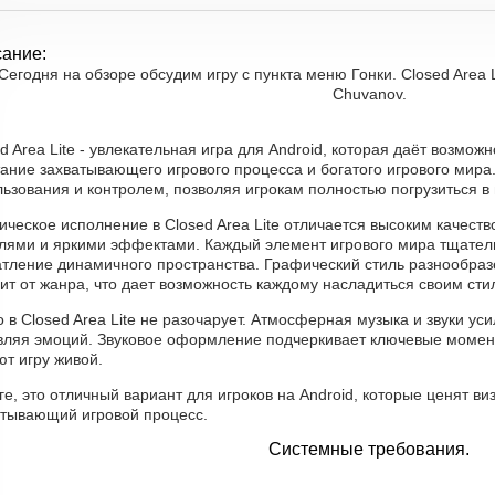
ание:
Сегодня на обзоре обсудим игру с пункта меню Гонки. Closed Area L
Chuvanov.
d Area Lite - увлекательная игра для Android, которая даёт возмо
тание захватывающего игрового процесса и богатого игрового мира
ьзования и контролем, позволяя игрокам полностью погрузиться в 
ческое исполнение в Closed Area Lite отличается высоким качеств
лями и яркими эффектами. Каждый элемент игрового мира тщатель
атление динамичного пространства. Графический стиль разнообраз
ит от жанра, что дает возможность каждому насладиться своим сти
 в Closed Area Lite не разочарует. Атмосферная музыка и звуки ус
вляя эмоций. Звуковое оформление подчеркивает ключевые момент
т игру живой.
ге, это отличный вариант для игроков на Android, которые ценят ви
атывающий игровой процесс.
Системные требования.