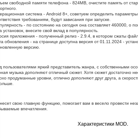
бъем свободной памяти телефона - 824MB, очистите память от ста
ортного.
ерационная система - Android 8+, советуем определить параметры
тветствия требованиям, будут зависания при запуске.
пулярность - по состоянию на сегодня она составляет 460000, о п
 установок, внесите свой вклад в популярность.
рсия приложения - полученный релиз - 2.9.4, в котором сжаты фай
та обновления - на странице доступна версия от 01.11.2024 - уста
бновленную версию.
д пользователями яркий представитель жанра, с собственными осо
рная музыка дополняют отличный сюжет. Хотя сюжет достаточно не
хо продуманные уровни, отлично дополняют друг друга, а скорост
больше.
 несет свою главную функцию, помогает вам в весело провести нез
бываемые впечатления.
Характеристики MOD.