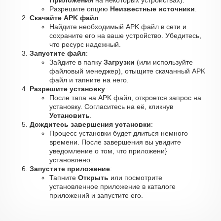
Приложения
на некоторых устройствах).
Разрешите опцию
Неизвестные источники
.
Скачайте APK файл
:
Найдите необходимый APK файл в сети и
сохраните его на ваше устройство. Убедитесь,
что ресурс надежный.
Запустите файл
:
Зайдите в папку
Загрузки
(или используйте
файловый менеджер), отыщите скачанный APK
файл и тапните на него.
Разрешите установку
:
После тапа на APK файл, откроется запрос на
установку. Согласитесь на её, кликнув
Установить
.
Дождитесь завершения установки
:
Процесс установки будет длиться немного
времени. После завершения вы увидите
уведомление о том, что приложени}
установлено.
Запустите приложение
:
Тапните
Открыть
или посмотрите
установленное приложение в каталоге
приложений и запустите его.