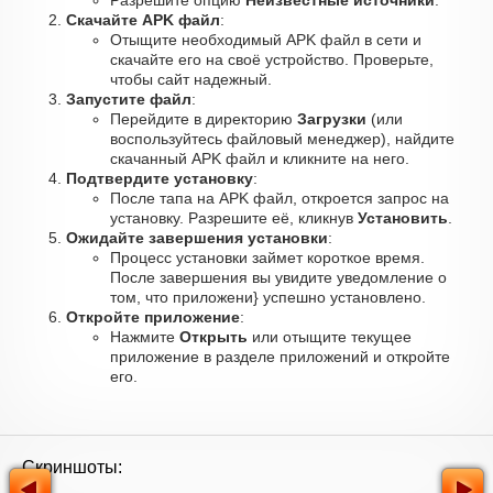
Разрешите опцию
Неизвестные источники
.
Скачайте APK файл
:
Отыщите необходимый APK файл в сети и
скачайте его на своё устройство. Проверьте,
чтобы сайт надежный.
Запустите файл
:
Перейдите в директорию
Загрузки
(или
воспользуйтесь файловый менеджер), найдите
скачанный APK файл и кликните на него.
Подтвердите установку
:
После тапа на APK файл, откроется запрос на
установку. Разрешите её, кликнув
Установить
.
Ожидайте завершения установки
:
Процесс установки займет короткое время.
После завершения вы увидите уведомление о
том, что приложени} успешно установлено.
Откройте приложение
:
Нажмите
Открыть
или отыщите текущее
приложение в разделе приложений и откройте
его.
Скриншоты: