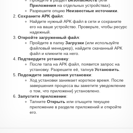
Пройдите в раздел
Безопасность
(или
Приложения
на отдельных устройствах).
Разрешите опцию
Неизвестные источники
.
Сохраните APK файл
:
Найдите нужный APK файл в сети и сохраните
его на ваше устройство. Проверьте, чтобы ресурс
надежный.
Откройте загруженный файл
:
Пройдите в папку
Загрузки
(или используйте
файловый менеджер), найдите скачанный APK
файл и кликните на него.
Подтвердите установку
:
После тапа на APK файл, появится запрос на
установку. Разрешите её, тапнув
Установить
.
Подождите завершения установки
:
Ход установки занимает короткое время. После
завершения процесса вы заметите уведомление
о том, что приложени} установлено.
Запустите приложение
:
Тапните
Открыть
или отыщите текущее
приложение в разделе приложений и откройте
его.