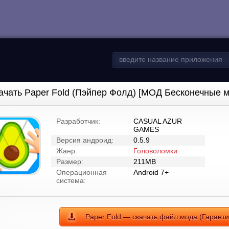
ачать Paper Fold (Пэйпер Фолд) [МОД Бесконечные 
Разработчик:
CASUAL AZUR
GAMES
Версия андроид:
0.5.9
Жанр:
Головоломки
Размер:
211MB
Операционная
Android 7+
система:
Paper Fold — скачать файл мода (Гаранти