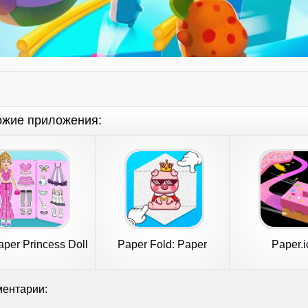
ожие приложения:
per Princess Doll
Paper Fold: Paper
Paper.i
Games
Puzzle 3D
ентарии: