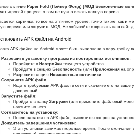
вное отличие
Paper Fold (Пэйпер Фолд) [МОД Бесконечные мон
чат игровой процесс, а вам не нужно искать полную версию.
асается картинки, то все на отличном уровне, точно так же, как и 
ую версию или загрузить МОД. Не забывайте открывать наш сайт д
установить APK файл на Android
овка APK файла на Android может быть выполнена в пару-тройку ле
Разрешите установку программ из посторонних источников
:
Перейдите в
Настройки
текущего устройства.
Пройдите в секцию
Безопасность
(или
Приложения
на опр
Разрешите опцию
Неизвестные источники
.
Сохраните APK файл
:
Ищите требуемый APK файл в сети и скачайте его на ваше у
доверенный.
Запустите файл
:
Пройдите в папку
Загрузки
(или примените файловый менед
нажмите на него.
Согласитесь на установку
:
После нажатия на APK файл, высветится запрос на установк
Дождитесь завершения установки
:
Этап установки занимает короткое время. После окончания 
приложени} успешно установлено.