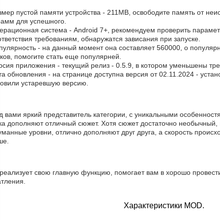
змер пустой памяти устройства - 211MB, освободите память от не
рамм для успешного.
ерационная система - Android 7+, рекомендуем проверить парамет
тветствия требованиям, обнаружатся зависания при запуске.
пулярность - на данный момент она составляет 560000, о популярн
ков, помогите стать еще популярней.
рсия приложения - текущий релиз - 0.5.9, в котором уменьшены тр
та обновления - на странице доступна версия от 02.11.2024 - уста
новили устаревшую версию.
д вами яркий представитель категории, с уникальными особенностя
ка дополняют отличный сюжет. Хотя сюжет достаточно необычный, 
манные уровни, отлично дополняют друг друга, а скорость происхо
ше.
 реализует свою главную функцию, помогает вам в хорошо провест
атления.
Характеристики MOD.