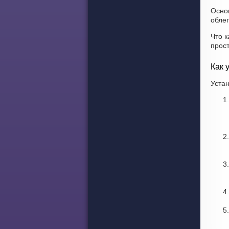
Осно
облег
Что к
прост
Как 
Устан