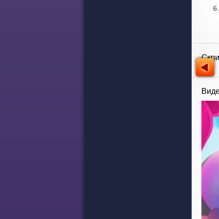
Скр
Виде