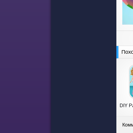
Пох
DIY Pa
Комм