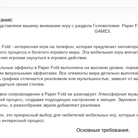
ание:
дставляем вашему вниманию игру с раздела Головоломки. Paper F
GAMES.
r Fold - интересная игра на телефон, которая предлагает неповто
ого процесса и богатого игрового мира. Эта мобильная игра впеча
ляя игрокам окунуться в игровое действие.
альные эффекты в Paper Fold выполнена на высоком уровне, пор
ми визуальными эффектами. Все элементы мира детально выполнен
 графики отличается реализмом или мультяшностью, зависит от жа
адиться своим стилем.
вое сопровождение в Paper Fold не разочарует. Атмосферная музы
вой процесс, создавая подходящее настроение и эмоции. Звуково
нты, а разнообразие звуков добавляют реализма.
оге, это прекрасный выбор для любителей мобильных игр, которые
и интересный процесс.
Основные требования.