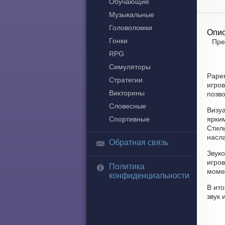
Обучающие
Музыкальные
Головоломки
Опис
Гонки
Пре
RPG
Симуляторы
Pape
Стратегии
игров
Викторины
позво
Словесные
Визу
Спортивные
ярки
Стиль
насл
Обратная связь
Звуко
игро
Политика
моме
конфиденциальности
В ит
звук 