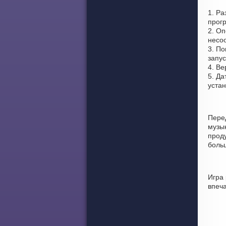
1. Ра
прог
2. Оп
несоо
3. По
запус
4. Ве
5. Да
уста
Пере
музы
проду
боль
Игра
впеч