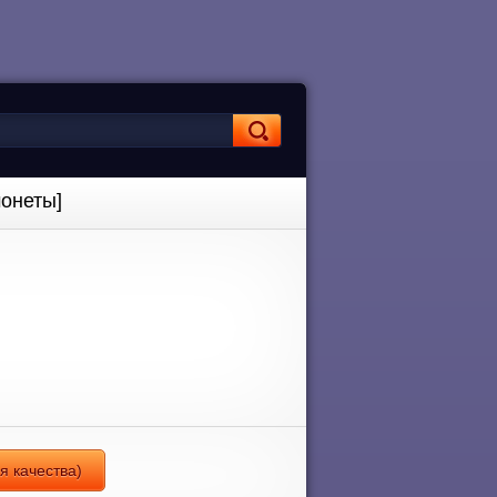
монеты]
я качества)