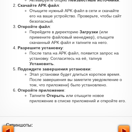
Активируйте опцию
Неизвестные источники
.
Скачайте APK файл
:
Отыщите нужный APK файл в сети и скачайте
его на ваше устройство. Проверьте, чтобы сайт
безопасный.
Откройте файл
:
Перейдите в директорию
Загрузки
(или
примените файловый менеджер), отыщите
скачанный APK файл и тапните на него.
Разрешите установку
:
После тапа на APK файл, появится запрос на
установку. Согласитесь на её, тапнув
Установить
.
Подождите завершения установки
:
Этап установки будет длиться короткое время.
После завершения вы заметите уведомление о
том, что приложени} было установлено.
Откройте приложение
:
Тапните
Открыть
или отыщите новое
приложение в списке приложений и откройте его.
Скриншоты: