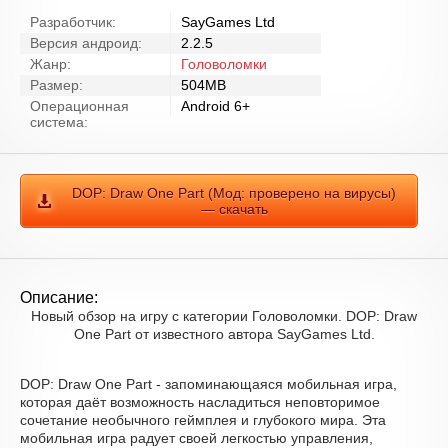
Разработчик:
SayGames Ltd
Версия андроид:
2.2.5
Жанр:
Головоломки
Размер:
504MB
Операционная
Android 6+
система:
DOP: Draw One Part (Мод: проверено на вирусы)
— скачать
Описание:
Новый обзор на игру с категории Головоломки. DOP: Draw
One Part от известного автора SayGames Ltd.
DOP: Draw One Part - запоминающаяся мобильная игра,
которая даёт возможность насладиться неповторимое
сочетание необычного геймплея и глубокого мира. Эта
мобильная игра радует своей легкостью управления,