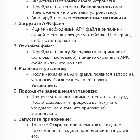
Запустите
Настройки
своего устройства.
Перейдите в категорию
Безопасность
(или
Приложения
на отдельных устройствах).
Активируйте опцию
Неизвестные источники
.
Загрузите APK файл
:
Ищите необходимый APK файл в онлайне и
скачайте его на текущее устройство. Проверьте,
чтобы сайт надежный.
Откройте файл
:
Перейдите в папку
Загрузки
(или примените
файловый менеджер), найдите скачанный APK
файл и кликните на него.
Разрешите установку
:
После нажатия на APK файл, появится запрос на
установку. Согласитесь на её, нажав
Установить
.
Подождите завершения установки
:
Процесс установки занимает несколько секунд.
После завершения процесса вы получите
уведомление о том, что приложени}
установлено.
Запустите приложение
:
Тапните
Открыть
или посмотрите текущее
приложение в разделе приложений и запустите
его.