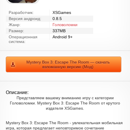
Разработчик:
XSGames
Версия андроид:
0.8.5
Жанр:
Головоломки
Размер:
337MB
Операционная
Android 9+
система:
Mystery Box 3: Escape The Room — скачать
взломанную версию (Мод)
Описание:
Представляем вашему вниманию игру с категории
Головоломки. Mystery Box 3: Escape The Room от крутого
издателя XSGames.
Mystery Box 3: Escape The Room - увлекательная мобильная
игра, которая предлагает неповторимое сочетание