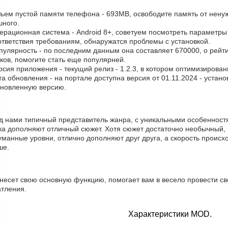
бъем пустой памяти телефона - 693MB, освободите память от нену
шного.
ерационная система - Android 8+, советуем посмотреть параметры в
ответствия требованиям, обнаружатся проблемы с установкой.
пулярность - по последним данным она составляет 670000, о рейт
ков, помогите стать еще популярней.
рсия приложения - текущий релиз - 1.2.3, в котором оптимизирова
та обновления - на портале доступна версия от 01.11.2024 - устан
бновленную версию.
д нами типичный представитель жанра, с уникальными особенностя
ка дополняют отличный сюжет. Хотя сюжет достаточно необычный, 
манные уровни, отлично дополняют друг друга, а скорость происхо
ше.
 несет свою основную функцию, помогает вам в весело провести с
атления.
Характеристики MOD.