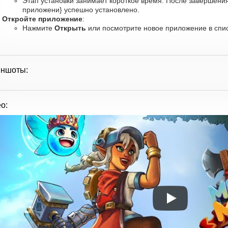
Этап установки занимает короткое время. После завершения
приложени} успешно установлено.
Откройте приложение
:
Нажмите
Открыть
или посмотрите новое приложение в спис
иншоты:
о: