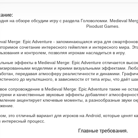
ание:
дня на обзоре обсудим игру с раздела Головоломки. Medieval Merge
Pixodust Games.
val Merge: Epic Adventure - запоминающаяся игра для смартфонов
вторимое сочетание интересного геймплея и интересного мира. Эт
ьзования и контролем, позволяя игрокам насладиться в игру.
льные эффекты в Medieval Merge: Epic Adventure отличается высо
лизированными моделями и яркими визуальными эффектами. Люба
аботан, передавая атмосферу реалистичности и динамики. Графиче
стичного до мультяшного, в зависимости от типа игры, что даёт ш
вое сопровождение в Medieval Merge: Epic Adventure также не ос
дтреки и качественные звуковые эффекты добавляют атмосферност
мление акцентирует ключевые моменты, а разнообразные звуки о
ужение.
ом, это отличный вариант для игроков на Android, которые ценят 
и интересный процесс.
Главные требования.