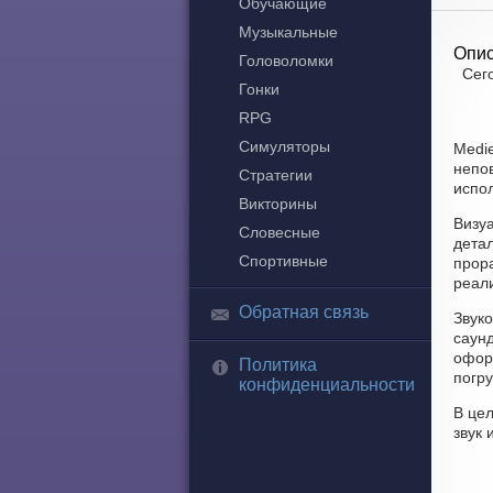
Обучающие
Музыкальные
Опис
Головоломки
Сего
Гонки
RPG
Симуляторы
Medie
непо
Стратегии
испол
Викторины
Визуа
Словесные
дета
Спортивные
прор
реали
Обратная связь
Звуко
саун
офор
Политика
погр
конфиденциальности
В цел
звук 