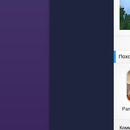
Пох
Pan
Комм