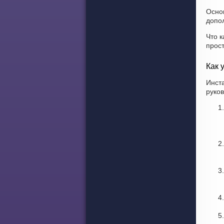
Осно
допо
Что к
прос
Как 
Инст
руков