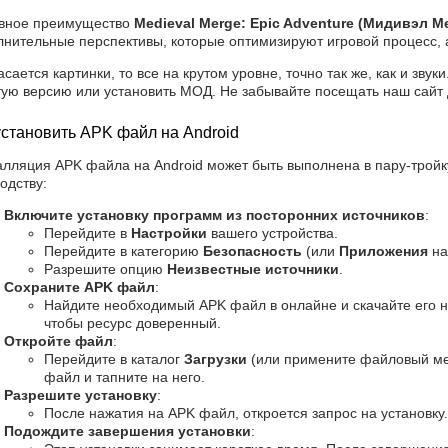
вное преимущество
Medieval Merge: Epic Adventure (Мидивэл М
лнительные перспективы, которые оптимизируют игровой процесс, а
асается картинки, то все на крутом уровне, точно так же, как и звук
тую версию или установить МОД. Не забывайте посещать наш сайт 
установить APK файл на Android
алляция APK файла на Android может быть выполнена в пару-тройк
одству:
Включите установку программ из посторонних источников
:
Перейдите в
Настройки
вашего устройства.
Перейдите в категорию
Безопасность
(или
Приложения
на
Разрешите опцию
Неизвестные источники
.
Сохраните APK файл
:
Найдите необходимый APK файл в онлайне и скачайте его н
чтобы ресурс доверенный.
Откройте файл
:
Перейдите в каталог
Загрузки
(или примените файловый ме
файл и тапните на него.
Разрешите установку
:
После нажатия на APK файл, откроется запрос на установку
Подождите завершения установки
: