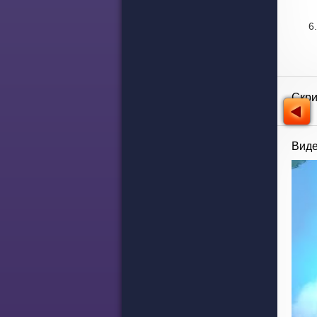
Скр
Виде