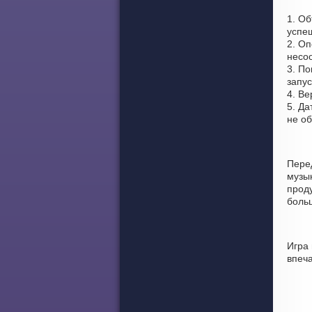
1. О
успе
2. Оп
несо
3. По
запус
4. Ве
5. Да
не о
Пере
музы
проду
боль
Игра
впеч