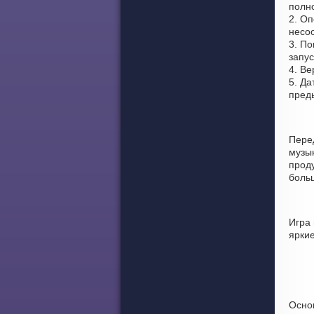
полно
2. Оп
несоо
3. По
запус
4. Ве
5. Да
пред
Пере
музы
проду
боль
Игра
ярки
Осно