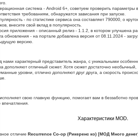
го.
ерационная система - Android 6+, советуем проверить параметры в
тветствия требованиям, обнаружатся зависания при запуске.
пулярность - по статистике сервиса она составляет 790000, о круто
ков, внесите свой вклад в популярность.
рсия приложения - описанный релиз - 1.1.2, в котором улучшена р
та обновления - на портале добавлена версия от 08.11.2024 - загр
ыдущую версию.
д нами характерный представитель жанра, с уникальными особенно
ка дополняют отличный сюжет. Хотя сюжет достаточно необычный, 
манные уровни, отлично дополняют друг друга, а скорость происхо
ше.
 исполняет свою главную функцию, помогает вам в беззаботно пров
е впечатления.
Характеристики MOD.
вное отличие
Recurrence Co-op (Рикеренс ко) [МОД Много денег