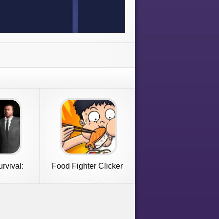
rvival:
Food Fighter Clicker
ayer
Games