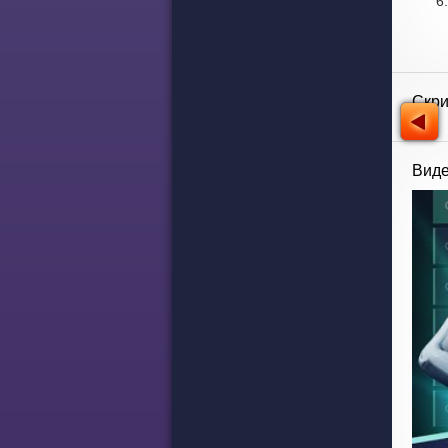
Скр
Виде