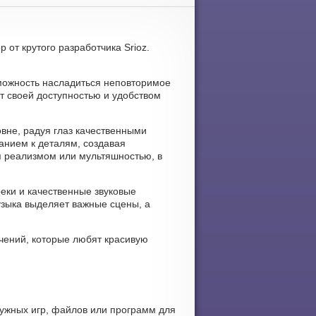
 от крутого разработчика Srioz.
можность насладиться неповторимое
ет своей доступностью и удобством
вне, радуя глаз качественными
нием к деталям, создавая
я реализмом или мультяшностью, в
реки и качественные звуковые
узыка выделяет важные сцены, а
чений, которые любят красивую
нужных игр, файлов или программ для