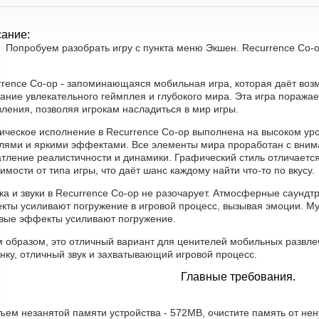
ание:
Попробуем разобрать игру с пункта меню Экшен. Recurrence Co-op
rrence Co-op - запоминающаяся мобильная игра, которая даёт воз
ание увлекательного геймплея и глубокого мира. Эта игра поража
ления, позволяя игрокам насладиться в мир игры.
ическое исполнение в Recurrence Co-op выполнена на высоком уро
лями и яркими эффектами. Все элементы мира проработан с внима
атление реалистичности и динамики. Графический стиль отличаетс
имости от типа игры, что даёт шанс каждому найти что-то по вкусу.
а и звуки в Recurrence Co-op не разочарует. Атмосферные саундт
кты усиливают погружение в игровой процесс, вызывая эмоции. М
овые эффекты усиливают погружение.
м образом, это отличный вариант для ценителей мобильных развле
нку, отличный звук и захватывающий игровой процесс.
Главные требования.
ъем незанятой памяти устройства - 572MB, очистите память от не