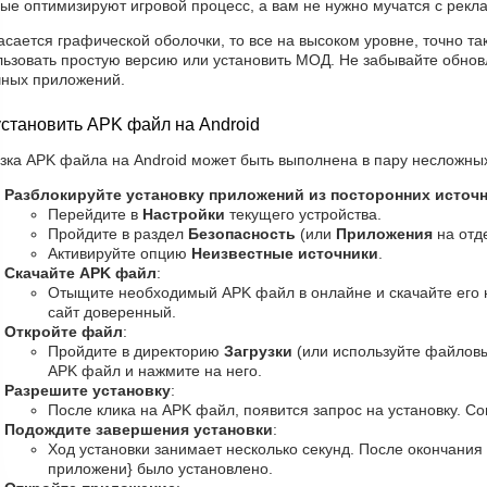
ые оптимизируют игровой процесс, а вам не нужно мучатся с рекл
асается графической оболочки, то все на высоком уровне, точно так
льзовать простую версию или установить МОД. Не забывайте обнов
чных приложений.
установить APK файл на Android
зка APK файла на Android может быть выполнена в пару несложных
Разблокируйте установку приложений из посторонних источ
Перейдите в
Настройки
текущего устройства.
Пройдите в раздел
Безопасность
(или
Приложения
на отд
Активируйте опцию
Неизвестные источники
.
Скачайте APK файл
:
Отыщите необходимый APK файл в онлайне и скачайте его н
сайт доверенный.
Откройте файл
:
Пройдите в директорию
Загрузки
(или используйте файлов
APK файл и нажмите на него.
Разрешите установку
:
После клика на APK файл, появится запрос на установку. Со
Подождите завершения установки
:
Ход установки занимает несколько секунд. После окончания
приложени} было установлено.