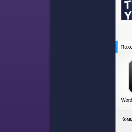
Пох
Word
Комм