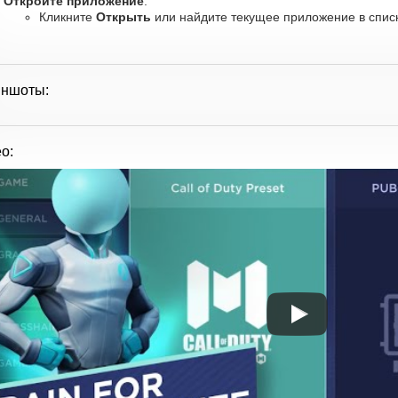
Откройте приложение
:
Кликните
Открыть
или найдите текущее приложение в списк
иншоты:
о: