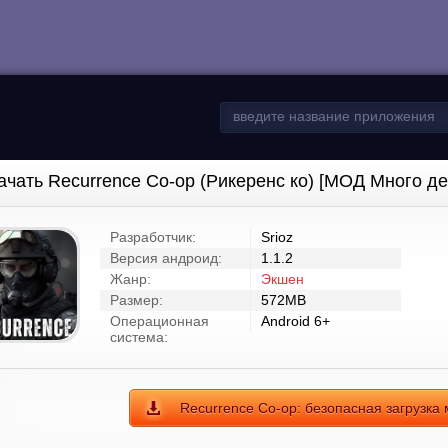
ачать Recurrence Co-op (Рикеренс ко) [МОД Много де
Разработчик:
Srioz
Версия андроид:
1.1.2
Жанр:
Экшен
Размер:
572MB
Операционная
Android 6+
система:
Recurrence Co-op: безопасная загрузка