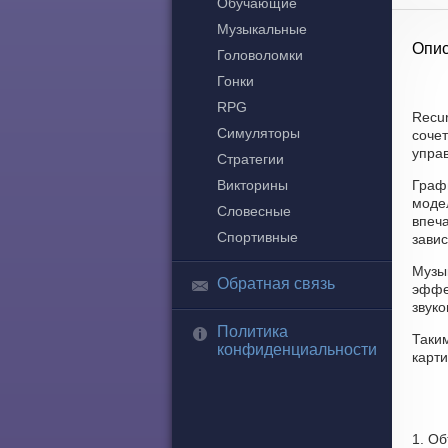
Обучающие
Музыкальные
Опис
Головоломки
Гонки
RPG
Recu
Симуляторы
сочет
управ
Стратегии
Викторины
Граф
моде
Словесные
впеч
Спортивные
завис
Музык
Обратная связь
эффе
звук
Политика
Таки
конфиденциальности
карти
1. Об