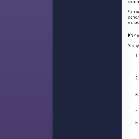
котор
Что к
испо
отли
Как 
Загру