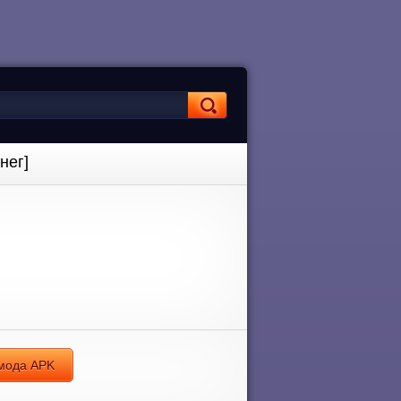
нег]
 мода APK