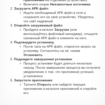
Приложения
на отдельных устройствах).
Включите опцию
Неизвестные источники
.
Загрузите APK файл
:
Ищите необходимый APK файл в сети и
сохраните его на своё устройство. Убедитесь,
что сайт надежный.
Откройте загруженный файл
:
Пройдите в каталог
Загрузки
(или
воспользуйтесь файловый менеджер), отыщите
скачанный APK файл и кликните на него.
Подтвердите установку
:
После тапа на APK файл, откроется запрос на
установку. Согласитесь на её, нажав
Установить
.
Подождите завершения установки
:
Процесс установки будет длиться несколько
секунд. После завершения процесса вы получите
уведомление о том, что приложени} успешно
установлено.
Запустите приложение
:
Тапните
Открыть
или найдите текущее
приложение в каталоге приложений и откройте
его.