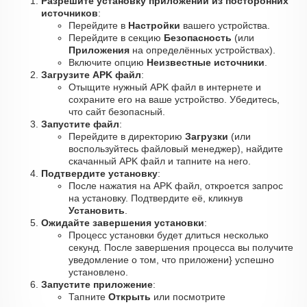
Разрешите установку приложений из посторонних
источников
:
Перейдите в
Настройки
вашего устройства.
Перейдите в секцию
Безопасность
(или
Приложения
на определённых устройствах).
Включите опцию
Неизвестные источники
.
Загрузите APK файл
:
Отыщите нужный APK файл в интернете и
сохраните его на ваше устройство. Убедитесь,
что сайт безопасный.
Запустите файл
:
Перейдите в директорию
Загрузки
(или
воспользуйтесь файловый менеджер), найдите
скачанный APK файл и тапните на него.
Подтвердите установку
:
После нажатия на APK файл, откроется запрос
на установку. Подтвердите её, кликнув
Установить
.
Ожидайте завершения установки
:
Процесс установки будет длиться несколько
секунд. После завершения процесса вы получите
уведомление о том, что приложени} успешно
установлено.
Запустите приложение
:
Тапните
Открыть
или посмотрите