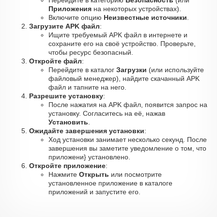
Перейдите в категорию
Безопасность
(или
Приложения
на некоторых устройствах).
Включите опцию
Неизвестные источники
.
Загрузите APK файл
:
Ищите требуемый APK файл в интернете и
сохраните его на своё устройство. Проверьте,
чтобы ресурс безопасный.
Откройте файл
:
Перейдите в каталог
Загрузки
(или используйте
файловый менеджер), найдите скачанный APK
файл и тапните на него.
Разрешите установку
:
После нажатия на APK файл, появится запрос на
установку. Согласитесь на её, нажав
Установить
.
Ожидайте завершения установки
:
Ход установки занимает несколько секунд. После
завершения вы заметите уведомление о том, что
приложени} установлено.
Откройте приложение
:
Нажмите
Открыть
или посмотрите
установленное приложение в каталоге
приложений и запустите его.