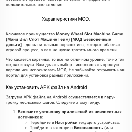
положительные впечатления.
Характеристики MOD.
Ключевое преимущество
Money Wheel Slot Machine Game
(Мани Вил Слот Машине Гейм) [МОД Бесконечные
деньги]
- дополнительные перспективы, которые облегчат
игровой процесс, а вам не нужно тратить много времени.
Что касается картинки, то все на отличном уровне, точно так
же, как и звуки. Вам делать выбор - использовать простую
версию или использовать МОД. Не забывайте открывать наш
портал для установки разных приложений.
Как установить APK файл на Android
Загрузка APK файла на Android осуществляется в пару-
тройку несложных шагов. Следуйте этому гайду:
Включите установку приложений из неизвестных
источников
:
Перейдите в
Настройки
текущего устройства.
Пройдите в категорию
Безопасность
(или