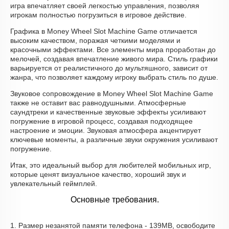
игра впечатляет своей легкостью управления, позволяя
игрокам полностью погрузиться в игровое действие.
Графика в Money Wheel Slot Machine Game отличается
высоким качеством, поражая четкими моделями и
красочными эффектами. Все элементы мира проработан до
мелочей, создавая впечатление живого мира. Стиль графики
варьируется от реалистичного до мультяшного, зависит от
жанра, что позволяет каждому игроку выбрать стиль по душе.
Звуковое сопровождение в Money Wheel Slot Machine Game
также не оставит вас равнодушными. Атмосферные
саундтреки и качественные звуковые эффекты усиливают
погружение в игровой процесс, создавая подходящее
настроение и эмоции. Звуковая атмосфера акцентирует
ключевые моменты, а различные звуки окружения усиливают
погружение.
Итак, это идеальный выбор для любителей мобильных игр,
которые ценят визуальное качество, хороший звук и
увлекательный геймплей.
Основные требования.
1. Размер незанятой памяти телефона - 139MB, освободите