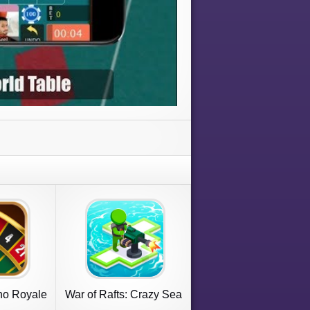
no Royale
War of Rafts: Crazy Sea
Battle