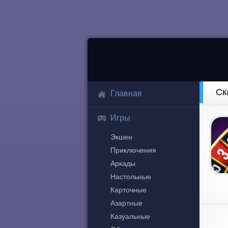
Ск
Главная
Игры
Экшен
Приключения
Аркады
Настольные
Карточные
Азартные
Казуальные