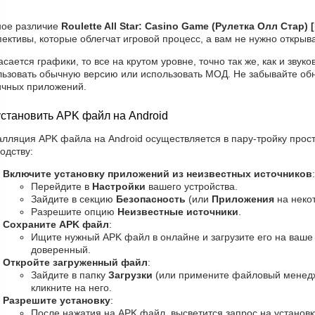
ное различие
Roulette All Star: Casino Game (Рулетка Олл Стар)
ективы, которые облегчат игровой процесс, а вам не нужно открыв
асается графики, то все на крутом уровне, точно так же, как и зву
льзовать обычную версию или использовать МОД. Не забывайте обн
ичных приложений.
установить APK файл на Android
алляция APK файла на Android осуществляется в пару-тройку прос
одству:
Включите установку приложений из неизвестных источников
:
Перейдите в
Настройки
вашего устройства.
Зайдите в секцию
Безопасность
(или
Приложения
на некот
Разрешите опцию
Неизвестные источники
.
Сохраните APK файл
:
Ищите нужный APK файл в онлайне и загрузите его на ваше 
доверенный.
Откройте загруженный файл
:
Зайдите в папку
Загрузки
(или примените файловый менедж
кликните на него.
Разрешите установку
:
После нажатия на APK файл, высветится запрос на установку