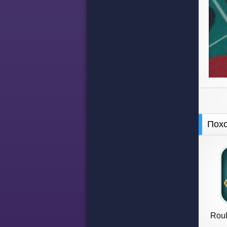
Пох
Roul