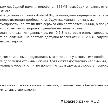
бъем свободной памяти телефона - 898MB, освободите память от с
ктного.
ерационная система - Android 8+, рекомендуем определить параме
 несоответствия требованиям, будут зависания при запуске.
пулярность - по статистике сервиса она составляет 330000, о поп
стрирует число загрузок, сделайте его популярнее.
рсия приложения - данный релиз - 0.9.3, в котором оптимизирован
та обновления - на портале доступна версия от 08.11.2024 - загру
ревшую версию.
д вами типичный представитель категории, с уникальными особенн
ка дополняют отличный сюжет. Хотя сюжет достаточно необычный, 
манные уровни, отлично дополняют друг друга, а скорость происхо
ше.
 выполняет свою ключевую функцию, помогает вам в беззаботно пр
жительные впечатления.
Характеристики MOD.