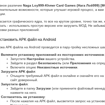
вное различие
Naga Loy999-Khmer Card Games (Нага Лой999) [
лнительные возможности, которые улучшат игровой процесс, а вам 
ции.
асается графического ядра, то все на крутом уровне, точно так же,
ать - использовать простую версию или загрузить МОД. Не забыва
новки разных приложений.
установить APK файл на Android
зка APK файла на Android проводится в пару-тройку несложных шаг
Включите установку приложений из посторонних источников
:
Запустите
Настройки
вашего устройства.
Зайдите в раздел
Безопасность
(или
Приложения
на опред
Включите опцию
Неизвестные источники
.
Загрузите APK файл
:
Отыщите требуемый APK файл в онлайне и скачайте его на 
сайт доверенный.
Запустите файл
:
Зайдите в папку
Загрузки
(или примените файловый менедж
нажмите на него.
Согласитесь на установку
:
После нажатия на APK файл, высветится запрос на установку