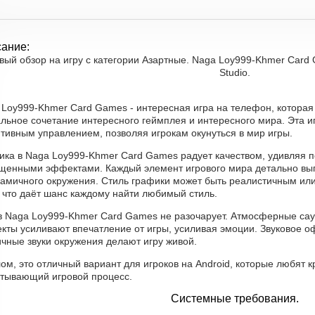
ание:
вый обзор на игру с категории Азартные. Naga Loy999-Khmer Card
Studio.
 Loy999-Khmer Card Games - интересная игра на телефон, которая
льное сочетание интересного геймплея и интересного мира. Эта иг
тивным управлением, позволяя игрокам окунуться в мир игры.
ика в Naga Loy999-Khmer Card Games радует качеством, удивляя
щенными эффектами. Каждый элемент игрового мира детально вып
намичного окружения. Стиль графики может быть реалистичным или
 что даёт шанс каждому найти любимый стиль.
 в Naga Loy999-Khmer Card Games не разочарует. Атмосферные сау
кты усиливают впечатление от игры, усиливая эмоции. Звуковое 
чные звуки окружения делают игру живой.
ом, это отличный вариант для игроков на Android, которые любят к
атывающий игровой процесс.
Системные требования.