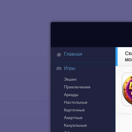
Ск
Главная
мо
Игры
Экшен
Приключения
Аркады
Настольные
Карточные
Азартные
Казуальные