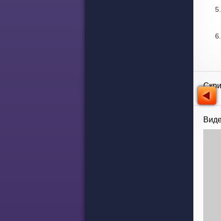
Скр
Виде