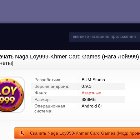
ачать Naga Loy999-Khmer Card Games (Нага Лой999
неты]
Разработчик:
BUM Studio
Версия андроид:
0.9.3
Жанр:
Азартные
Размер:
898MB
Операционная
Android 8+
система:
Скачать Naga Loy999-Khmer Card Games (Мод: про