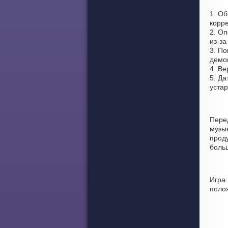
1. О
корре
2. Оп
из-за
3. По
демон
4. Ве
5. Да
уста
Пере
музы
проду
боль
Игра
поло