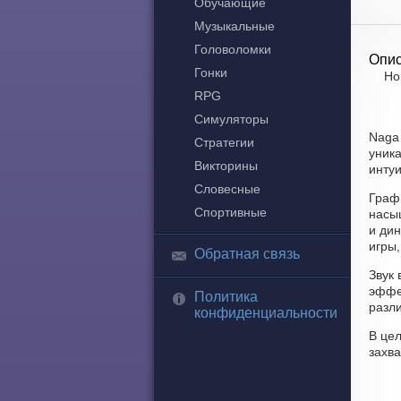
Обучающие
Музыкальные
Головоломки
Опис
Гонки
Но
RPG
Симуляторы
Naga
Стратегии
уника
Викторины
интуи
Словесные
Граф
Спортивные
насы
и ди
игры,
Обратная связь
Звук
эффе
Политика
разли
конфиденциальности
В цел
захв