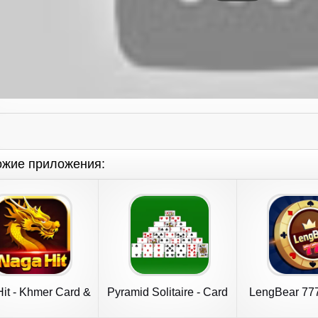
ожие приложения:
it - Khmer Card &
Pyramid Solitaire - Card
LengBear 777
Slots
Games
Game