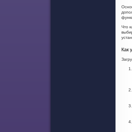
Осно
допо
функ
Что к
выбир
уста
Как 
Загру