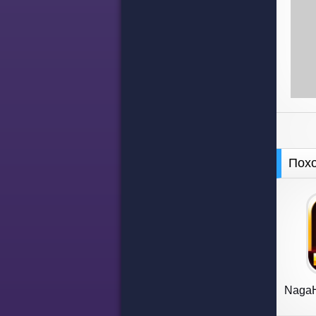
Пох
NagaH