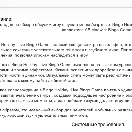
ание:
егодня на обзоре обсудим игру с пункта меню Азартные. Bingo Holi
коллектива AE Magwin: Bingo Game
 Holiday: Live Bingo Game - запоминающаяся игра на телефон, ко
льное сочетание увлекательного геймплея и глубокого мира. Прил
ления, позволяя игрокам насладиться в игру.
нка в Bingo Holiday: Live Bingo Game выполнена на высоком уровн
лями и яркими эффектами. Каждый аспект игры проработан с вним
истичности и динамики. Визуальный стиль может быть реалистичным
даёт шанс каждому найти любимый стиль.
вое сопровождение в Bingo Holiday: Live Bingo Game приятно удивл
ивают впечатление от игры, создавая подходящее настроение и э
ерживает важные моменты, а разнообразие звуков делают игру жив
м образом, это идеальный выбор для ценителей мобильных развлеч
ку, хороший звук и увлекательный геймплей.
Системные требования.