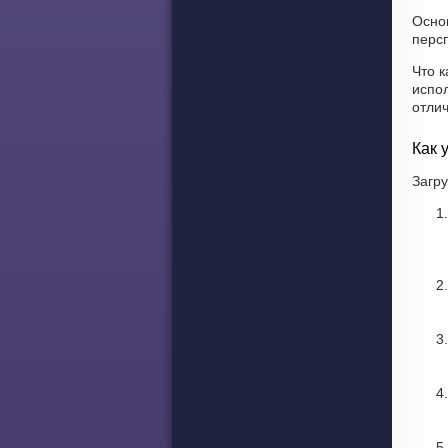
Осно
персп
Что к
испо
отли
Как 
Загру