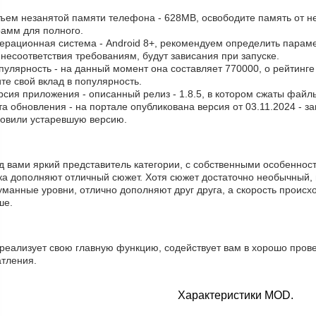
бъем незанятой памяти телефона - 628MB, освободите память от н
рамм для полного.
ерационная система - Android 8+, рекомендуем определить параме
 несоответствия требованиям, будут зависания при запуске.
пулярность - на данный момент она составляет 770000, о рейтинге 
те свой вклад в популярность.
рсия приложения - описанный релиз - 1.8.5, в котором сжаты файл
та обновления - на портале опубликована версия от 03.11.2024 - з
новили устаревшую версию.
д вами яркий представитель категории, с собственными особенност
ка дополняют отличный сюжет. Хотя сюжет достаточно необычный, 
манные уровни, отлично дополняют друг друга, а скорость происхо
ше.
реализует свою главную функцию, содействует вам в хорошо прове
атления.
Характеристики MOD.