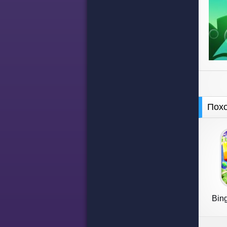
Пох
Bin