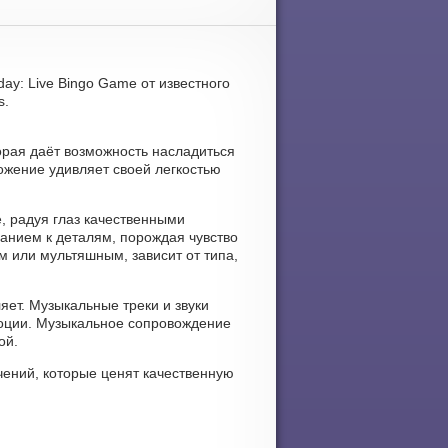
day: Live Bingo Game от известного
s.
торая даёт возможность насладиться
ожение удивляет своей легкостью
е, радуя глаз качественными
анием к деталям, порождая чувство
 или мультяшным, зависит от типа,
яет. Музыкальные треки и звуки
моции. Музыкальное сопровождение
ой.
ений, которые ценят качественную