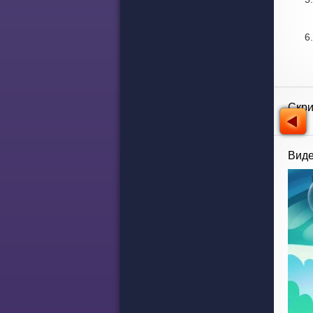
Скр
Виде