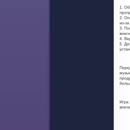
1. О
прог
2. Оп
из-за
3. По
внеси
4. Ве
5. Да
уста
Пере
музы
проду
боль
Игра 
впеч