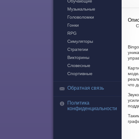
Обучающие
Музыкальные
Головоломки
Опис
Гонки
С
RPG
Симуляторы
Bingo
Стратегии
уника
Викторины
управ
Словесные
Карти
Спортивные
моде
реал
что 
Обратная связь
Звуко
усил
Политика
подд
конфиденциальности
Таки
графи