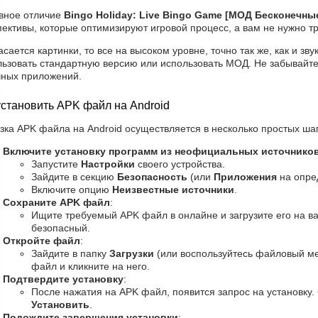
вное отличие
Bingo Holiday: Live Bingo Game [МОД Бесконечны
ективы, которые оптимизируют игровой процесс, а вам не нужно т
асается картинки, то все на высоком уровне, точно так же, как и з
льзовать стандартную версию или использовать МОД. Не забывайте
чных приложений.
установить APK файл на Android
зка APK файла на Android осуществляется в несколько простых шаг
Включите установку программ из неофициальных источнико
Запустите
Настройки
своего устройства.
Зайдите в секцию
Безопасность
(или
Приложения
на опре
Включите опцию
Неизвестные источники
.
Сохраните APK файл
:
Ищите требуемый APK файл в онлайне и загрузите его на ва
безопасный.
Откройте файл
:
Зайдите в папку
Загрузки
(или воспользуйтесь файловый м
файл и кликните на него.
Подтвердите установку
:
После нажатия на APK файл, появится запрос на установку. 
Установить
.
Подождите завершения установки
: