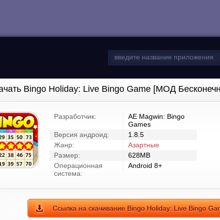
ачать Bingo Holiday: Live Bingo Game [МОД Бесконеч
Разработчик:
AE Magwin: Bingo
Games
Версия андроид:
1.8.5
Жанр:
Азартные
Размер:
628MB
Операционная
Android 8+
система:
Ссылка на скачивание Bingo Holiday: Live Bingo G