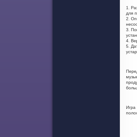
1. Р
для п
2. Оп
несоо
3. По
устан
4. Ве
5. Да
уста
Пере
музы
проду
боль
Игра
поло