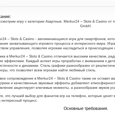
ание:
ссмотрим игру с категории Азартные. Merkur24 – Slots & Casino от
GmbH.
r24 – Slots & Casino - запоминающаяся игра для смартфонов, кот
ание захватывающего игрового процесса и интересного мира. Игра
ством управления, позволяя игрокам насладиться в происходящее 
ка в Merkur24 – Slots & Casino отличается высоким качеством, ра
ми эффектами. Каждый аспект игры проработан с вниманием к дет
стичности и динамики. Стиль графики разнообразен от реалистичн
игры, что позволяет всем игрокам найти любимый стиль.
вое сопровождение в Merkur24 – Slots & Casino также не оставит
дтреки и качественные звуковые эффекты добавляют атмосферност
мление акцентирует ключевые моменты, а разнообразие звуков ус
ге, это лучший выбор для фанатов игр на телефон, которые ценят 
и интересный процесс.
Основные требования.