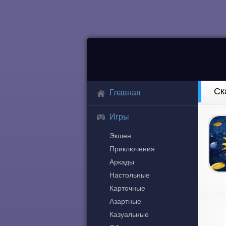
Ск
Главная
Игры
Экшен
Приключения
Аркады
Настольные
Карточные
Азартные
Казуальные