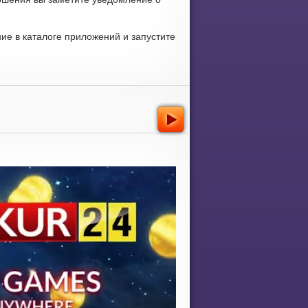
е в каталоге приложений и запустите