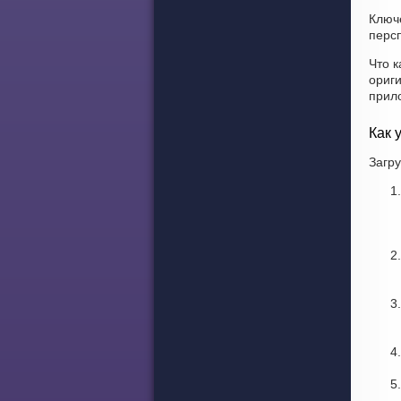
Ключ
персп
Что к
ориг
прил
Как 
Загру