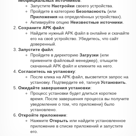
неофициальных источников
:
Запустите
Настройки
своего устройства.
Пройдите в категорию
Безопасность
(или
Приложения
на определённых устройствах).
Активируйте опцию
Неизвестные источники
.
Сохраните APK файл
:
Найдите нужный APK файл в онлайне и скачайте
его на своё устройство. Убедитесь, что сайт
доверенный.
Запустите файл
:
Пройдите в директорию
Загрузки
(или
примените файловый менеджер), отыщите
скачанный APK файл и кликните на него.
Согласитесь на установку
:
После клика на APK файл, высветится запрос на
установку. Подтвердите её, тапнув
Установить
.
Ожидайте завершения установки
:
Процесс установки будет длиться короткое
время. После завершения процесса вы получите
уведомление о том, что приложени} было
установлено.
Откройте приложение
:
Нажмите
Открыть
или найдите установленное
приложение в списке приложений и запустите
его.