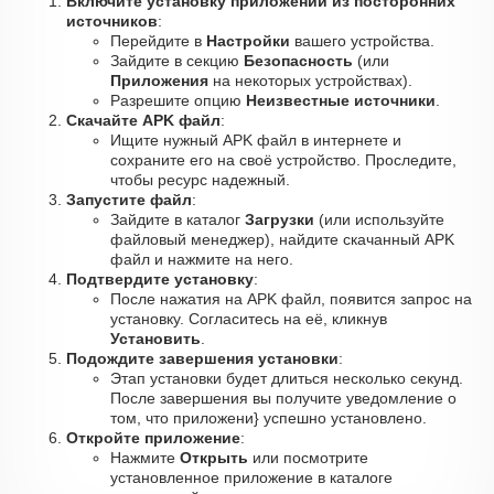
Включите установку приложений из посторонних
источников
:
Перейдите в
Настройки
вашего устройства.
Зайдите в секцию
Безопасность
(или
Приложения
на некоторых устройствах).
Разрешите опцию
Неизвестные источники
.
Скачайте APK файл
:
Ищите нужный APK файл в интернете и
сохраните его на своё устройство. Проследите,
чтобы ресурс надежный.
Запустите файл
:
Зайдите в каталог
Загрузки
(или используйте
файловый менеджер), найдите скачанный APK
файл и нажмите на него.
Подтвердите установку
:
После нажатия на APK файл, появится запрос на
установку. Согласитесь на её, кликнув
Установить
.
Подождите завершения установки
:
Этап установки будет длиться несколько секунд.
После завершения вы получите уведомление о
том, что приложени} успешно установлено.
Откройте приложение
:
Нажмите
Открыть
или посмотрите
установленное приложение в каталоге