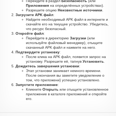
Перейдите в раздел
Безопасность
(или
Приложения
на определённых устройствах).
Разрешите опцию
Неизвестные источники
.
Загрузите APK файл
:
Найдите необходимый APK файл в интернете и
скачайте его на текущее устройство. Убедитесь,
что ресурс безопасный.
Откройте файл
:
Перейдите в директорию
Загрузки
(или
используйте файловый менеджер), отыщите
скачанный APK файл и нажмите на него.
Подтвердите установку
:
После клика на APK файл, появится запрос на
установку. Разрешите её, тапнув
Установить
.
Дождитесь завершения установки
:
Этап установки занимает немного времени.
После окончания вы заметите уведомление о
том, что приложени} успешно установлено.
Запустите приложение
:
Кликните
Открыть
или отыщите установленное
приложение в каталоге приложений и откройте
его.